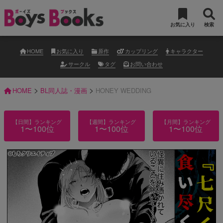
お気に入り
検索
HOME
お気に入り
原作
カップリング
キャラクター
サークル
タグ
お問い合わせ
>
>
HOME
BL同人誌・漫画
HONEY WEDDING
【日間】ランキング
【週間】ランキング
【月間】ランキング
1〜100位
1〜100位
1〜100位