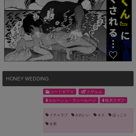
HONEY WEDDING
コードギアス
スザルル
ルルーシュ・ランペルージ
枢木スザク
イチャラブ
かわいい
キス
ほっこり
女装