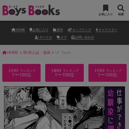
お気に入り
検索
HOME
お気に入り
原作
カップリング
キャラクター
サークル
タグ
お問い合わせ
>
>
HOME
BL同人誌・漫画
Lil’ Touch
【日間】ランキング
【週間】ランキング
【月間】ランキング
1〜100位
1〜100位
1〜100位