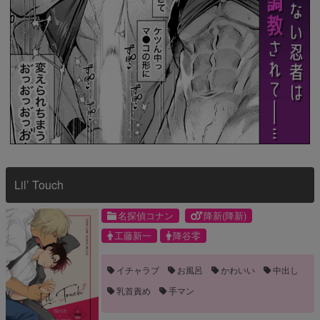
Lil’ Touch
名探偵コナン
降新(降新)
工藤新一
降谷零
イチャラブ
お風呂
かわいい
中出し
乳首責め
手マン