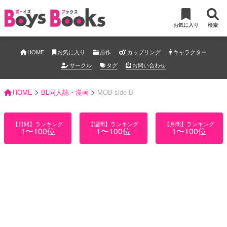
お気に入り
検索
HOME
お気に入り
原作
カップリング
キャラクター
サークル
タグ
お問い合わせ
>
>
HOME
BL同人誌・漫画
MOB side B
【日間】ランキング
【週間】ランキング
【月間】ランキング
1〜100位
1〜100位
1〜100位