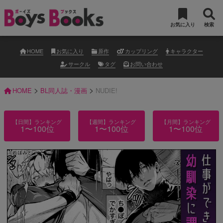
お気に入り
検索
HOME
お気に入り
原作
カップリング
キャラクター
サークル
タグ
お問い合わせ
>
>
HOME
BL同人誌・漫画
NUDIE!
【日間】ランキング
【週間】ランキング
【月間】ランキング
1〜100位
1〜100位
1〜100位