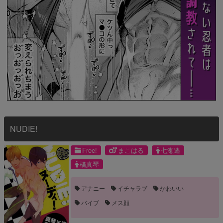
NUDIE!
Free!
まこはる
七瀬遙
橘真琴
アナニー
イチャラブ
かわいい
バイブ
メス顔