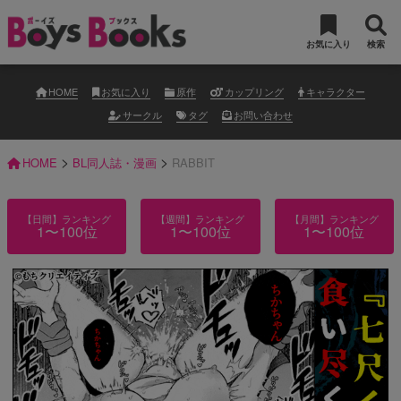
お気に入り
検索
HOME
お気に入り
原作
カップリング
キャラクター
サークル
タグ
お問い合わせ
>
>
HOME
BL同人誌・漫画
RABBIT
【日間】ランキング
【週間】ランキング
【月間】ランキング
1〜100位
1〜100位
1〜100位