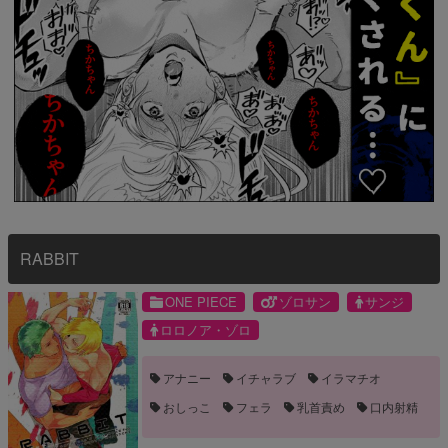
RABBIT
ONE PIECE
ゾロサン
サンジ
ロロノア・ゾロ
アナニー
イチャラブ
イラマチオ
おしっこ
フェラ
乳首責め
口内射精
嫉妬
手コキ
泥酔