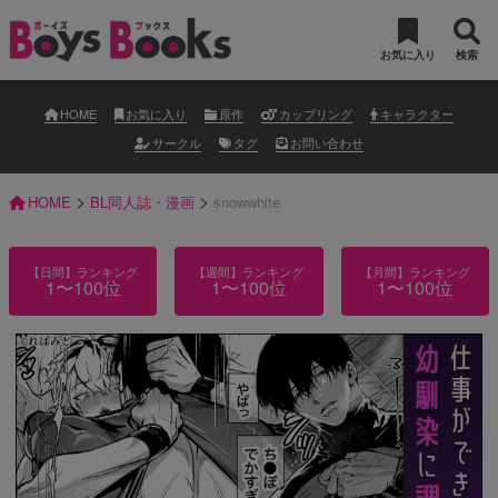
お気に入り
検索
HOME
お気に入り
原作
カップリング
キャラクター
サークル
タグ
お問い合わせ
>
>
HOME
BL同人誌・漫画
snowwhite
【日間】ランキング
【週間】ランキング
【月間】ランキング
1〜100位
1〜100位
1〜100位