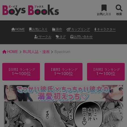
お気に入り
検索
HOME
お気に入り
原作
カップリング
キャラクター
サークル
タグ
お問い合わせ
>
>
HOME
BL同人誌・漫画
Spectrum
【日間】ランキング
【週間】ランキング
【月間】ランキング
1〜100位
1〜100位
1〜100位