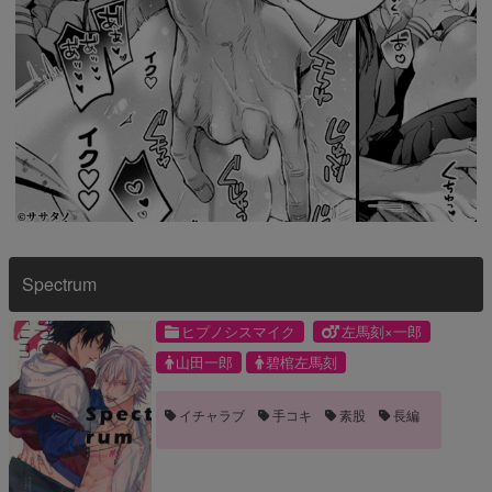
Spectrum
ヒプノシスマイク
左馬刻×一郎
山田一郎
碧棺左馬刻
イチャラブ
手コキ
素股
長編