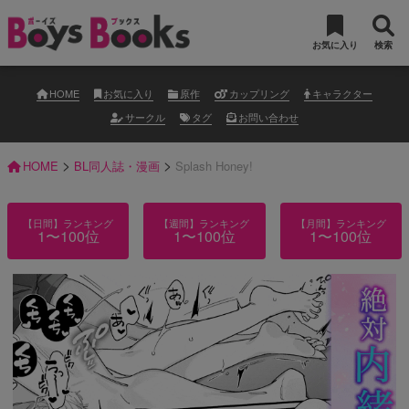
お気に入り
検索
HOME
お気に入り
原作
カップリング
キャラクター
サークル
タグ
お問い合わせ
>
>
HOME
BL同人誌・漫画
Splash Honey!
【日間】ランキング
【週間】ランキング
【月間】ランキング
1〜100位
1〜100位
1〜100位