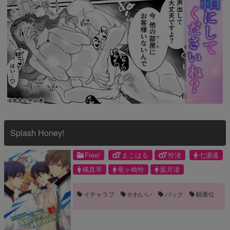
Splash Honey!
Free!
まこはる
怜渚
七瀬遙
橘真琴
竜ヶ崎怜
葉月渚
イチャラブ
かわいい
バック
騎乗位