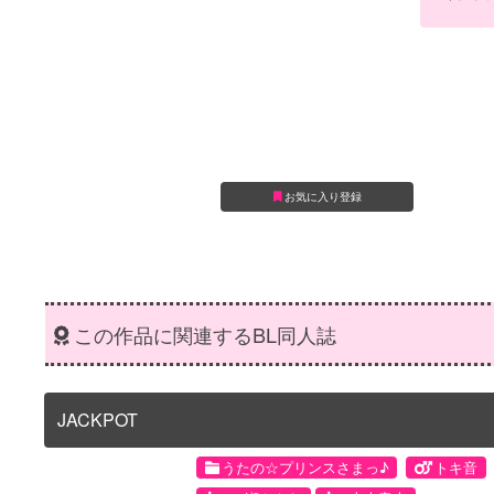
お気に入り登録
この作品に関連するBL同人誌
JACKPOT
うたの☆プリンスさまっ♪
トキ音