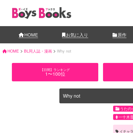
HOME
お気に入り
原作
>
>
HOME
BL同人誌・漫画
Why not
【日間】ランキング
1〜100位
Why not
うたの
一十木
イチャ