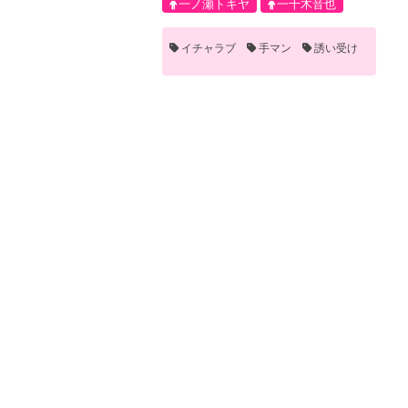
一ノ瀬トキヤ
一十木音也
イチャラブ
手マン
誘い受け
お気に入り登録
2023年05月03日 06
Tokiya in Wonderland
うたの☆プリンスさまっ♪
トキ音
一ノ瀬トキヤ
一十木音也
イチャラブ
かわいい
その他パロ
メス顔
手コキ
手マン