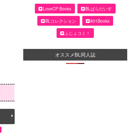
LoveCP Books
BLぱらだいす
BLコレクション
801Books
ふじょコミ！
オススメBL同人誌