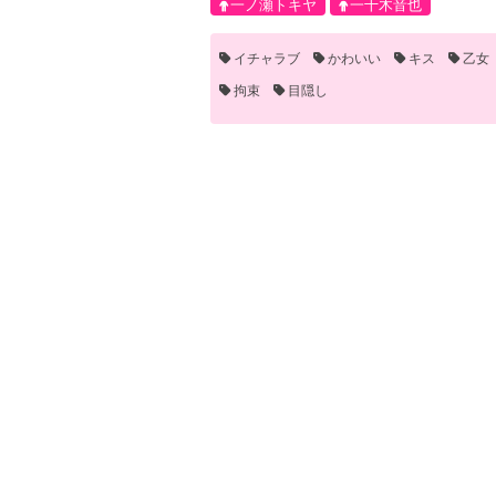
一ノ瀬トキヤ
一十木音也
イチャラブ
かわいい
キス
乙女
拘束
目隠し
お気に入り登録
時00分
2023年04月10日 0
たとえばおれがおんなのこでも
うたの☆プリンスさまっ♪
トキ音
一ノ瀬トキヤ
一十木音也
イチャラブ
かわいい
メス顔
女
手マン