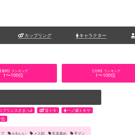
カップリング
キャラクター
【週間】ランキング
【月間】ランキング
1〜100位
1〜100位
☆プリンスさまっ♪
音トキ
一ノ瀬トキヤ
音也
ラブ
かわいい
メス顔
乳首責め
手マン