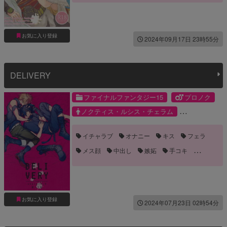
顔射
お気に入り登録
2024年09月17日 23時55分
DELIVERY
ファイナルファンタジー15
プロノク
ノクティス・ルシス・チェラム
プロンプト・アージェンタム
イチャラブ
オナニー
キス
フェラ
メス顔
中出し
嫉妬
手コキ
手マン
襲い受け
騎乗位
お気に入り登録
2024年07月23日 02時54分