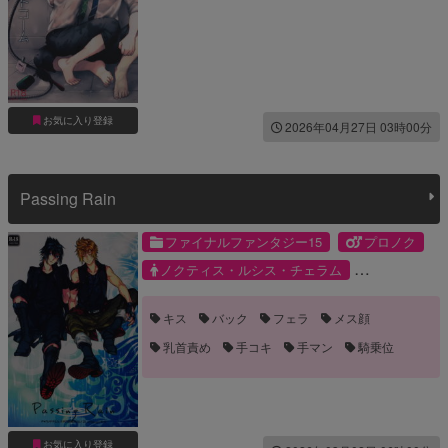
お気に入り登録
2026年04月27日 03時00分
Passing Rain
ファイナルファンタジー15
プロノク
ノクティス・ルシス・チェラム
プロンプト・アージェンタム
キス
バック
フェラ
メス顔
乳首責め
手コキ
手マン
騎乗位
お気に入り登録