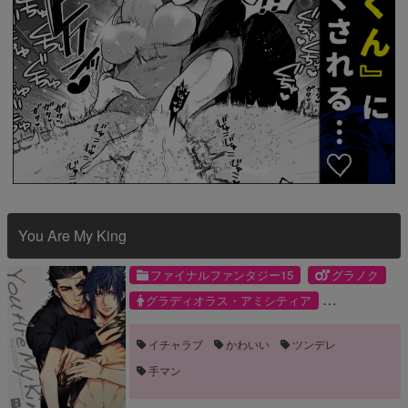
You Are My King
ファイナルファンタジー15
グラノク
グラディオラス・アミシティア
ノクティス・ルシス・チェラム
イチャラブ
かわいい
ツンデレ
手マン