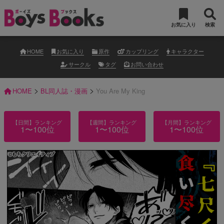
お気に入り
検索
HOME
お気に入り
原作
カップリング
キャラクター
サークル
タグ
お問い合わせ
>
>
HOME
BL同人誌・漫画
You Are My King
【日間】ランキング
【週間】ランキング
【月間】ランキング
1〜100位
1〜100位
1〜100位