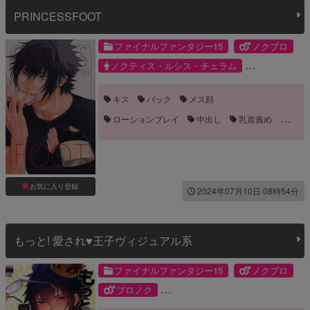
PRINCESSFOOT
ファイナルファンタジー15
ノクプロ
ノクティス・ルシス・チェラム
プロンプト・アージェンタム
キス
バック
メス顔
ローションプレイ
中出し
乳首責め
手コキ
手マン
足コキ
お気に入り登録
2024年07月10日 08時54分
もっと! 愛され♥王子ヴィジュアル系
ファイナルファンタジー15
ノクプロ
プロノク
ノクティス・ルシス・チェラム