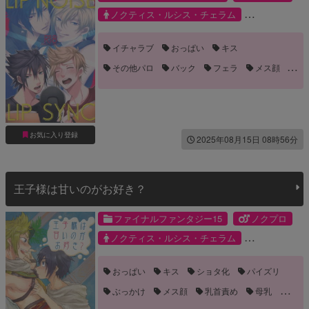
ノクティス・ルシス・チェラム
プロンプト・アージェンタム
イチャラブ
おっぱい
キス
その他パロ
バック
フェラ
メス顔
乳首責め
口内射精
噛みつき・キスマーク
手マン
誘い受け
顔射
お気に入り登録
2025年08月15日 08時56分
王子様は甘いのがお好き？
ファイナルファンタジー15
ノクプロ
ノクティス・ルシス・チェラム
プロンプト・アージェンタム
おっぱい
キス
ショタ化
パイズリ
ぶっかけ
メス顔
乳首責め
母乳