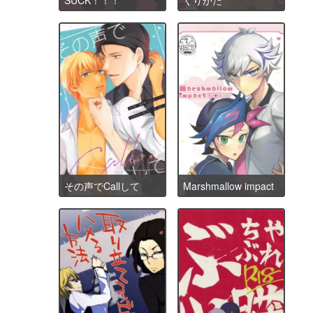
その声でCallして
Marshmallow impact