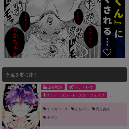
永遠を君に捧ぐ
血界戦線
スティレオ
スティーブン・A・スターフェイズ
レオナルド・ウォッチ
オメガバース
かわいい
乳首責め
手マン