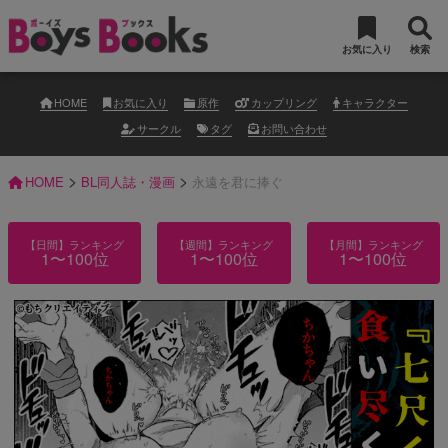
お気に入り
検索
HOME
お気に入り
原作
カップリング
キャラクター
サークル
タグ
お問い合わせ
>
>
HOME
BL同人誌・漫画
永遠を君に捧ぐ
【日間】ランキング
【週間】ランキング
【月間】ランキング
1〜100位
1〜100位
1〜100位