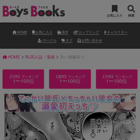
お気に入り
検索
HOME
お気に入り
原作
カップリング
キャラクター
サークル
タグ
お問い合わせ
>
>
HOME
BL同人誌・漫画
良い御趣味で。
【日間】ランキング
【週間】ランキング
【月間】ランキング
1〜100位
1〜100位
1〜100位