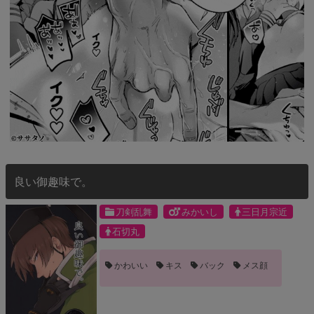
良い御趣味で。
刀剣乱舞
みかいし
三日月宗近
石切丸
かわいい
キス
バック
メス顔