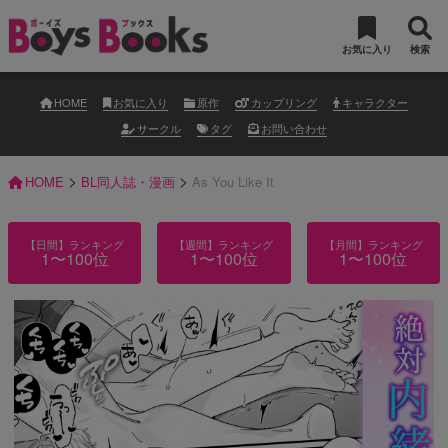
お気に入り
検索
HOME
お気に入り
原作
カップリング
キャラクター
サークル
タグ
お問い合わせ
>
>
HOME
BL同人誌・漫画
As You Like It
【日間】ランキング
【週間】ランキング
【月間】ランキング
1〜100位
1〜100位
1〜100位