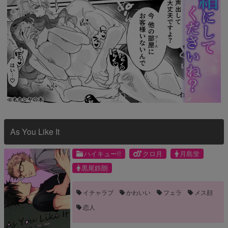
As You Like It
ハイキュー!!
クロ月
月島蛍
黒尾鉄朗
イチャラブ
かわいい
フェラ
メス顔
恋人