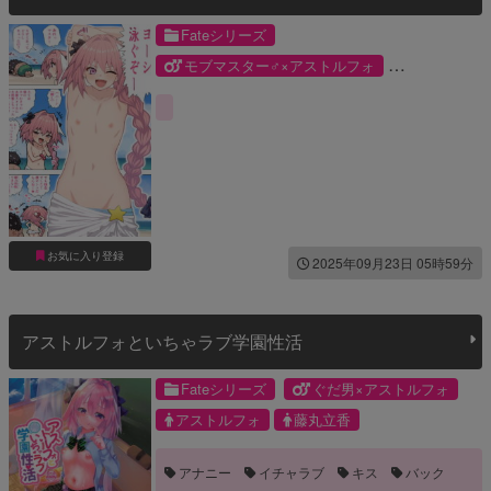
Fateシリーズ
モブマスター♂×アストルフォ
アストルフォ
モブマスター♂
お気に入り登録
2025年09月23日 05時59分
アストルフォといちゃラブ学園性活
Fateシリーズ
ぐだ男×アストルフォ
アストルフォ
藤丸立香
アナニー
イチャラブ
キス
バック