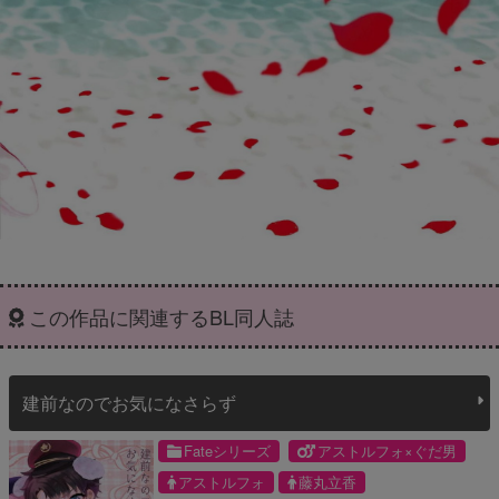
この作品に関連するBL同人誌
建前なのでお気になさらず
Fateシリーズ
アストルフォ×ぐだ男
アストルフォ
藤丸立香