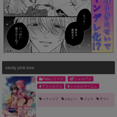
candy pink love
Fateシリーズ
シャルアス
アストルフォ
シャルルマーニュ
イチャラブ
かわいい
フェラ
手マン