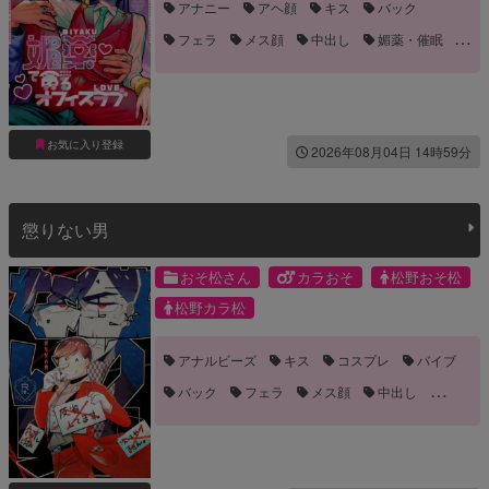
アナニー
アヘ顔
キス
バック
フェラ
メス顔
中出し
媚薬・催眠
手コキ
手マン
発情
誘い受け
雌イキ
お気に入り登録
2026年08月04日 14時59分
懲りない男
おそ松さん
カラおそ
松野おそ松
松野カラ松
アナルビーズ
キス
コスプレ
バイブ
バック
フェラ
メス顔
中出し
乳首責め
前立線責め
噛みつき・キスマーク
嫉妬
手コキ
手マン
拘束
流血
目隠し
長編