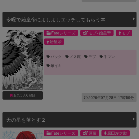
令呪で始皇帝によしよしエッチしてもらう本
Fateシリーズ
モブ×始皇帝
モブ
始皇帝
バック
メス顔
モブ
手マン
雌イキ
お気に入り登録
2026年07月28日 17時59分
天の星を落とす２
Fateシリーズ
原藤
原田左之助