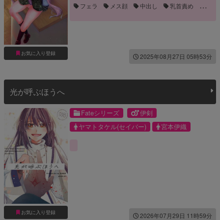
フェラ
メス顔
中出し
乳首責め
兜合わせ
口内射精
学パロ
学校
恋人
我慢
手コキ
男の娘
誘い受け
お気に入り登録
2025年08月27日 05時53分
光が呼ぶほうへ
Fateシリーズ
伊剣
ヤマトタケル(セイバー)
宮本伊織
お気に入り登録
2026年07月29日 11時59分