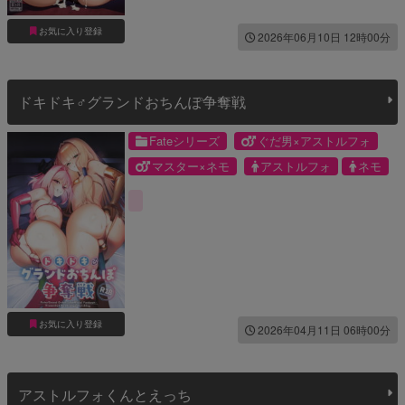
お気に入り登録
2026年06月10日 12時00分
ドキドキ♂グランドおちんぽ争奪戦
Fateシリーズ
ぐだ男×アストルフォ
マスター×ネモ
アストルフォ
ネモ
藤丸立香
お気に入り登録
2026年04月11日 06時00分
アストルフォくんとえっち