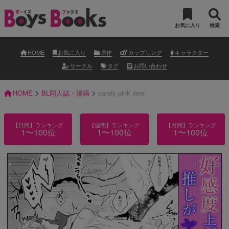
お気に入り
検索
HOME
お気に入り
原作
カップリング
キャラクター
サークル
タグ
お問い合わせ
>
>
HOME
BL同人誌・漫画
candy pink love
【日間】ランキング
【週間】ランキング
【月間】ランキング
1〜100位
1〜100位
1〜100位