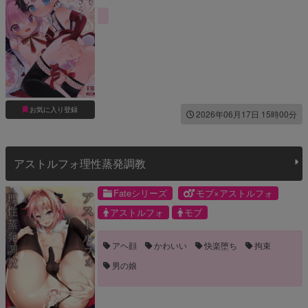
お気に入り登録
2026年06月17日 15時00分
アストルフォ理性蒸発調教
Fateシリーズ
モブ×アストルフォ
アストルフォ
モブ
アヘ顔
かわいい
快楽堕ち
拘束
男の娘