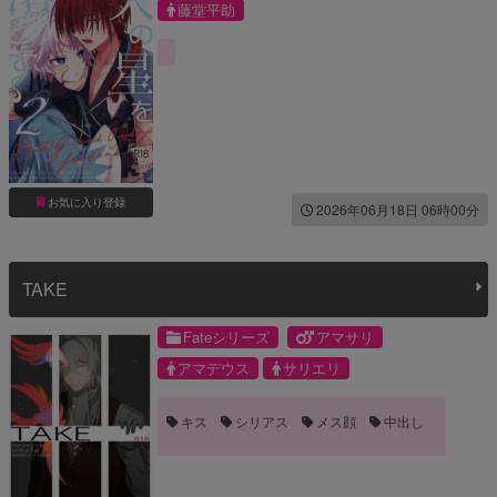
藤堂平助
お気に入り登録
2026年06月18日 06時00分
TAKE
Fateシリーズ
アマサリ
アマデウス
サリエリ
キス
シリアス
メス顔
中出し