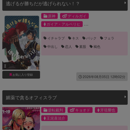
逃げるが勝ちだが逃げられない！？
原神
ディルガイ
ガイア・アルベリヒ
ディルック・ラグウィンド
イチャラブ
キス
バック
フェラ
中出し
恋人
素股
褐色
お気に入り登録
2026年08月05日 12時02分
媚薬で貪るオフィスラブ
逆転裁判
キョオド
牙琉響也
王泥喜法介