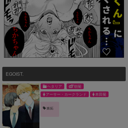
EGOIST.
ヘタリア
朝菊
アーサー・カークランド
本田菊
嫉妬