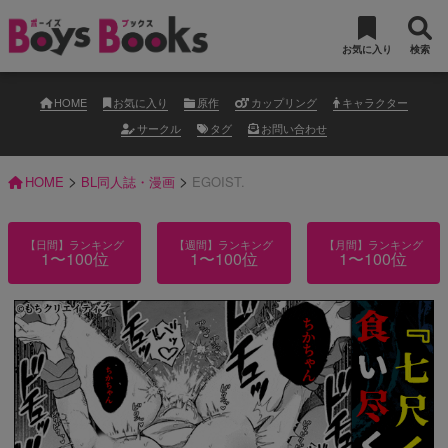
お気に入り
検索
HOME
お気に入り
原作
カップリング
キャラクター
サークル
タグ
お問い合わせ
>
>
HOME
BL同人誌・漫画
EGOIST.
【日間】ランキング
【週間】ランキング
【月間】ランキング
1〜100位
1〜100位
1〜100位