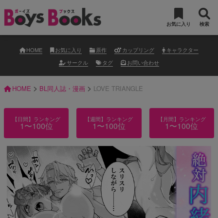
お気に入り
検索
HOME
お気に入り
原作
カップリング
キャラクター
サークル
タグ
お問い合わせ
>
>
HOME
BL同人誌・漫画
LOVE TRIANGLE
【日間】ランキング
【週間】ランキング
【月間】ランキング
1〜100位
1〜100位
1〜100位