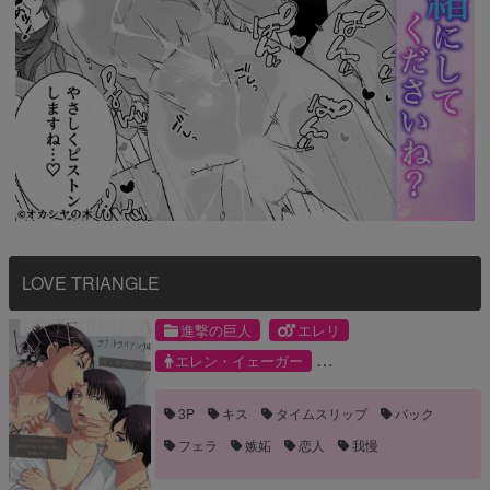
LOVE TRIANGLE
進撃の巨人
エレリ
エレン・イェーガー
リヴァイ・アッカーマン
3P
キス
タイムスリップ
バック
フェラ
嫉妬
恋人
我慢