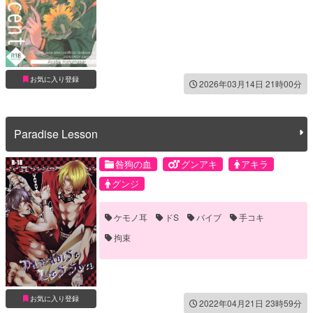
お気に入り登録
2026年03月14日 21時00分
Paradise Lesson
咎狗の血
グンアキ
アキラ
グンジ
ケモノ耳
ドS
バイブ
手コキ
拘束
お気に入り登録
2022年04月21日 23時59分