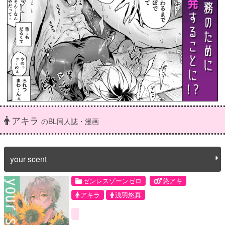
アキラ
のBL同人誌・漫画
your scent
ゼンレスゾーンゼロ
悠アキ
アキラ
浅羽悠真