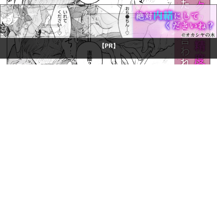
【PR】
© Boys Books(ボーイズブックス)