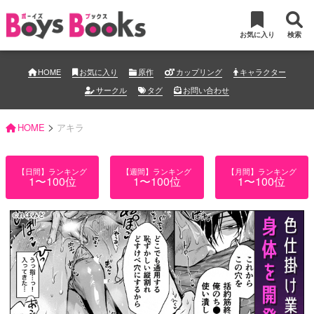
お気に入り
検索
HOME
お気に入り
原作
カップリング
キャラクター
サークル
タグ
お問い合わせ
>
HOME
アキラ
【日間】ランキング
【週間】ランキング
【月間】ランキング
1〜100位
1〜100位
1〜100位