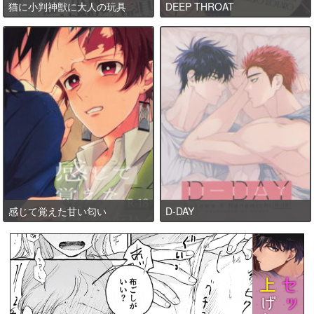
猫に小判神獣に大人の玩具
DEEP THROAT
感じて覚えた甘い匂い
D-DAY