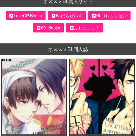
オススメBL同人サイト
LoveCP Books
BLぱらだいす
BLコレクション
801Books
ふじょコミ！
オススメBL同人誌