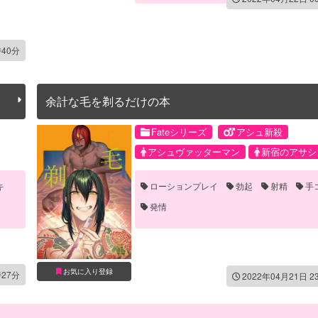
時40分
余計な毛を剃るだけの本
Fateシリーズ
アシュ新殺
アシュヴァッターマン
新宿のアサシ
キ
ローションプレイ
勃起
射精
手
発情
お気に入り登録
時27分
2022年04月21日 2