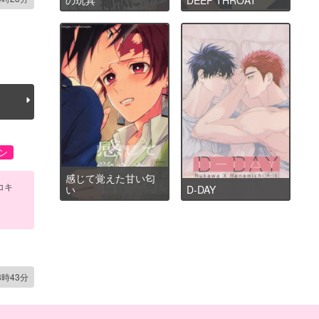
ン
感じて覚えた甘い匂
コキ
い
D-DAY
3時43分