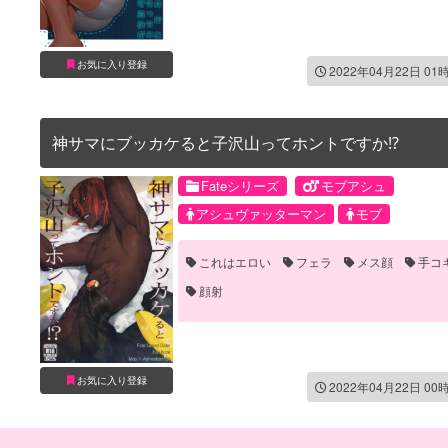
お気に入り登録
2022年04月22日 01
神サマにブッカケると子沢山ってホントですか⁉
Fateシリーズ
モブアシュ
アシュヴァッターマン
モブ
これはエロい
フェラ
メス顔
手コ
顔射
お気に入り登録
2022年04月22日 00