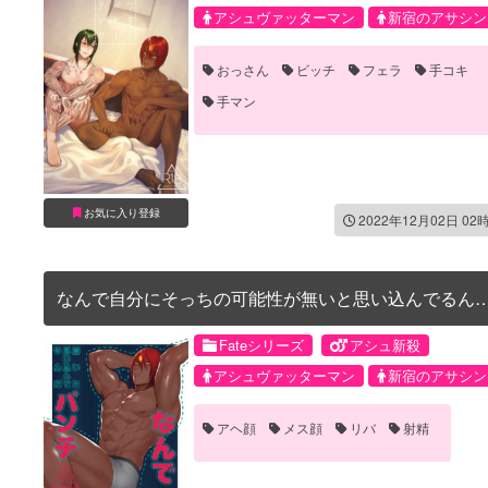
アシュヴァッターマン
新宿のアサシン
おっさん
ビッチ
フェラ
手コキ
手マン
お気に入り登録
2022年12月02日 02
なんで自分にそっちの可能性が無いと思い込んでるん
パンチ
Fateシリーズ
アシュ新殺
アシュヴァッターマン
新宿のアサシン
アヘ顔
メス顔
リバ
射精