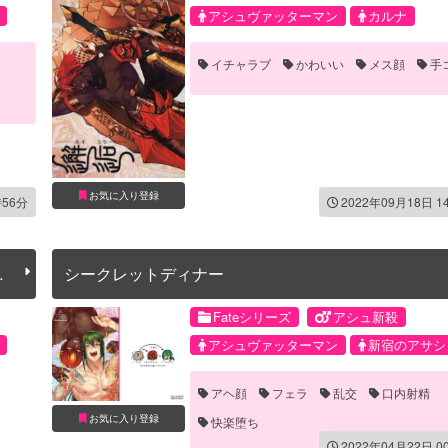
アシュヴァッターマン
カルナ
イチャラブ
かわいい
メス顔
手
お気に入り登録
時56分
2022年09月18日 1
だ
シークレットディナー
Fateシリーズ
アシュ新殺
アシュヴァッターマン
新宿のアサシ
アヘ顔
フェラ
乱交
口内射精
お気に入り登録
快楽堕ち
2022年04月22日 0