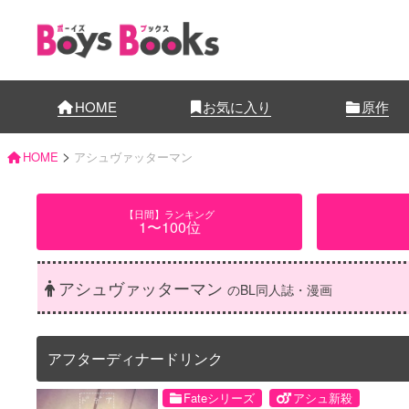
HOME
お気に入り
原作
>
HOME
アシュヴァッターマン
【日間】ランキング
1〜100位
アシュヴァッターマン
のBL同人誌・漫画
アフターディナードリンク
Fateシリーズ
アシュ新殺