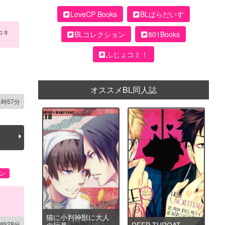
LoveCP Books
BLぱらだいす
コキ
BLコレクション
801Books
ふじょコミ！
オススメBL同人誌
4時57分
ン
猫に小判神獣に大人
0時28分
の玩具
DEEP THROAT