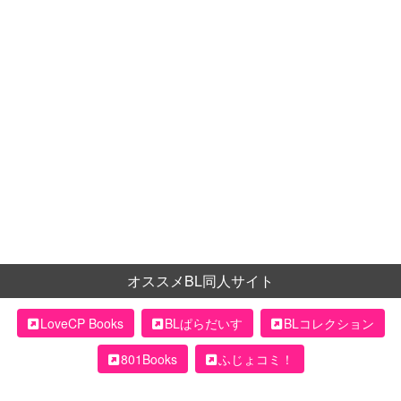
オススメBL同人サイト
LoveCP Books
BLぱらだいす
BLコレクション
801Books
ふじょコミ！