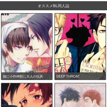
オススメBL同人誌
猫に小判神獣に大人の玩具
DEEP THROAT