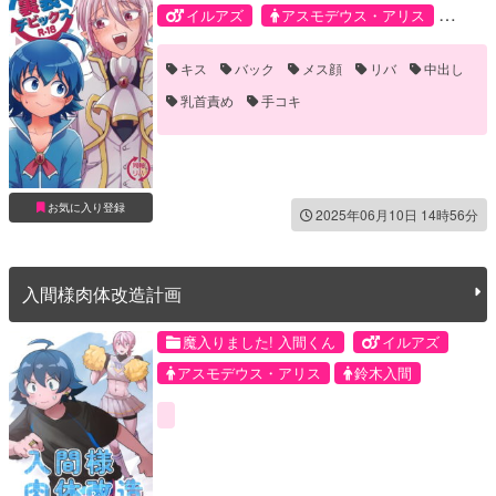
イルアズ
アスモデウス・アリス
鈴木入間
キス
バック
メス顔
リバ
中出し
乳首責め
手コキ
お気に入り登録
2025年06月10日 14時56分
入間様肉体改造計画
魔入りました! 入間くん
イルアズ
アスモデウス・アリス
鈴木入間