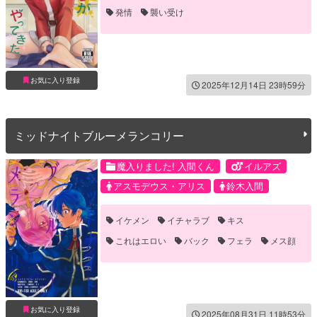
発情
襲い受け
お気に入り登録
2025年12月14日 23時59分
ミッドナイトブルーメランコリー
魔入りました! 入間くん
イルアズ
アスモデウス・アリス
鈴木入間
イケメン
イチャラブ
キス
これはエロい
バック
フェラ
メス顔
中出し
乳首責め
口内射精
嫉妬
対面座位
発情
雌イキ
騎乗位
お気に入り登録
2025年08月31日 11時53分