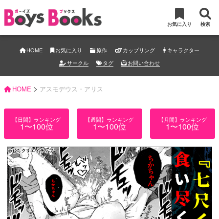
お気に入り
検索
HOME
お気に入り
原作
カップリング
キャラクター
サークル
タグ
お問い合わせ
>
HOME
アスモデウス・アリス
【日間】ランキング
【週間】ランキング
【月間】ランキング
1〜100位
1〜100位
1〜100位