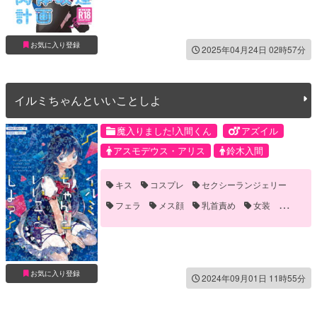
お気に入り登録
2025年04月24日 02時57分
イルミちゃんといいことしよ
魔入りました!入間くん
アズイル
アスモデウス・アリス
鈴木入間
キス
コスプレ
セクシーランジェリー
フェラ
メス顔
乳首責め
女装
対面座位
手マン
騎乗位
お気に入り登録
2024年09月01日 11時55分