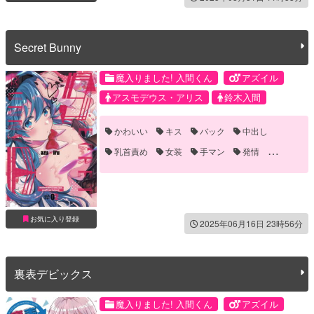
Secret Bunny
魔入りました! 入間くん
アズイル
アスモデウス・アリス
鈴木入間
かわいい
キス
バック
中出し
乳首責め
女装
手マン
発情
雌イキ
お気に入り登録
2025年06月16日 23時56分
裏表デビックス
魔入りました! 入間くん
アズイル