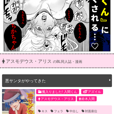
アスモデウス・アリス
のBL同人誌・漫画
悪サンタがやってきた
魔入りました! 入間くん
アズイル
アスモデウス・アリス
鈴木入間
キス
フェラ
中出し
対面座位