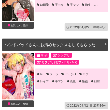
幼馴染
手コキ
手マン
拘束
現パロ
目隠し
お気に入り登録
2022年04月22日 00時28分
シンドバッドさんにお清めセックスをしてもらった理
由
マギ
シンアリ
モブアリ(モブ×アリババ)
アリババ・サルージャ
シンドバッド
69
フェラ
ぶっかけ
モブ
モブ
レイプ
手マン
流血
輪姦
顔射
鬼畜
お気に入り登録
2022年04月21日 23時36分