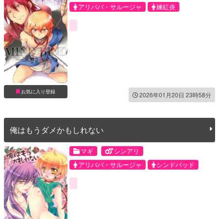
アリババ・サルージャ
練紅炎
お気に入り登録
2026年01月20日 23時58分
俺はもうダメかもしれない
マギ
シンアリ
アリババ・サルージャ
シンドバッド