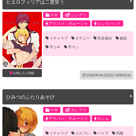
ヒエロフィリアは二度笑う
マギ
シンアリ
アリババ・サルージャ
シンドバッド
イチャラブ
オナニー
乳首責め
嫉妬
手コキ
手マン
お気に入り登録
2022年04月22日 00時52分
ひみつのふたりあそび
マギ
カシアリ
アリババ・サルージャ
カシム
イチャラブ
コスプレ
バイブ
同棲