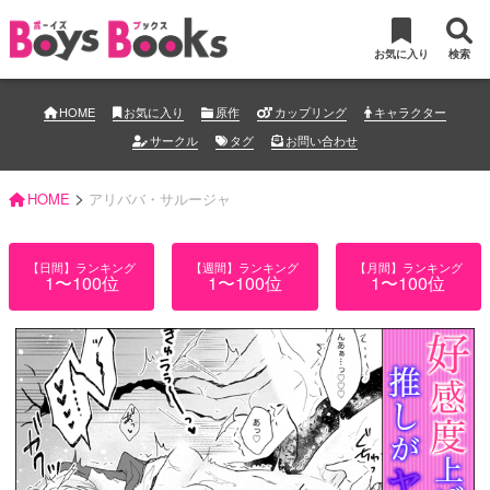
お気に入り
検索
HOME
お気に入り
原作
カップリング
キャラクター
サークル
タグ
お問い合わせ
>
HOME
アリババ・サルージャ
【日間】ランキング
【週間】ランキング
【月間】ランキング
1〜100位
1〜100位
1〜100位