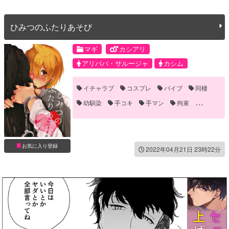
ひみつのふたりあそび
マギ
カシアリ
アリババ・サルージャ
カシム
イチャラブ
コスプレ
バイブ
同棲
幼馴染
手コキ
手マン
拘束
現パロ
目隠し
お気に入り登録
2022年04月21日 23時22分