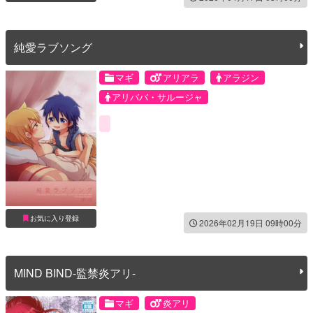
純愛ラブソング
マギ
アリアラ
アラジン
アリババ・サルージャ
お気に入り登録
2026年02月19日 09時00分
MIND BIND-監禁炎アリ-
マギ
炎アリ