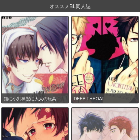
オススメBL同人誌
猫に小判神獣に大人の玩具
DEEP THROAT