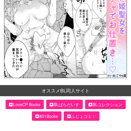
オススメBL同人サイト
LoveCP Books
BLぱらだいす
BLコレクション
801Books
ふじょコミ！