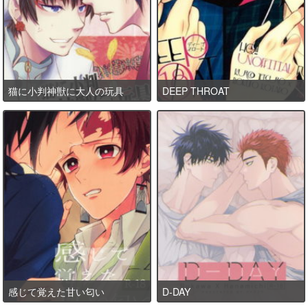
猫に小判神獣に大人の玩具
DEEP THROAT
感じて覚えた甘い匂い
D-DAY