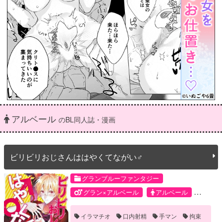
アルベール
のBL同人誌・漫画
ビリビリおじさんははやくてながい♂
グランブルーファンタジー
グラン×アルベール
アルベール
グラン
イラマチオ
口内射精
手マン
拘束