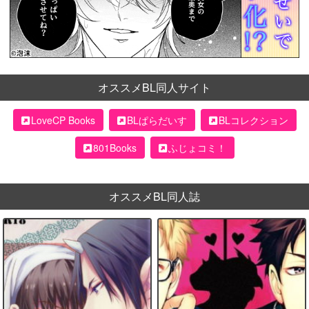
オススメBL同人サイト
LoveCP Books
BLぱらだいす
BLコレクション
801Books
ふじょコミ！
オススメBL同人誌