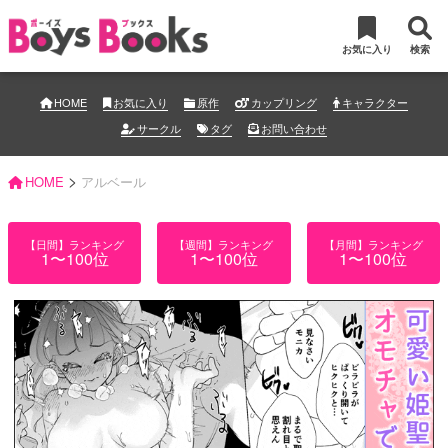
お気に入り
検索
HOME
お気に入り
原作
カップリング
キャラクター
サークル
タグ
お問い合わせ
>
HOME
アルベール
【日間】ランキング
【週間】ランキング
【月間】ランキング
1〜100位
1〜100位
1〜100位