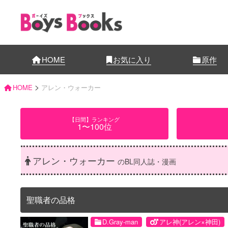
HOME
お気に入り
原作
>
HOME
アレン・ウォーカー
【日間】ランキング
1〜100位
アレン・ウォーカー
のBL同人誌・漫画
聖職者の品格
D.Gray-man
アレ神(アレン×神田)