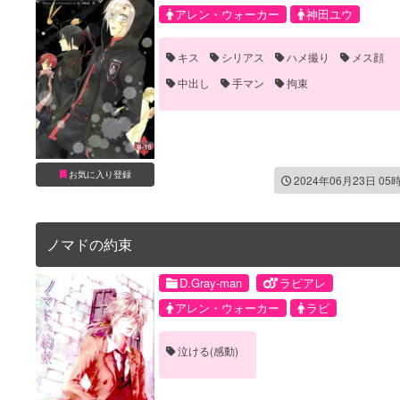
アレン・ウォーカー
神田ユウ
キス
シリアス
ハメ撮り
メス顔
中出し
手マン
拘束
お気に入り登録
2024年06月23日 05
ノマドの約束
D.Gray-man
ラビアレ
アレン・ウォーカー
ラビ
泣ける(感動)