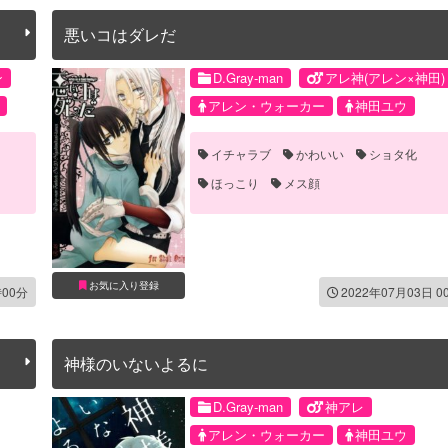
悪いコはダレだ
ン
D.Gray-man
アレ神(アレン×神田)
アレン・ウォーカー
神田ユウ
イチャラブ
かわいい
ショタ化
ほっこり
メス顔
お気に入り登録
時00分
2022年07月03日 0
神様のいないよるに
D.Gray-man
神アレ
アレン・ウォーカー
神田ユウ