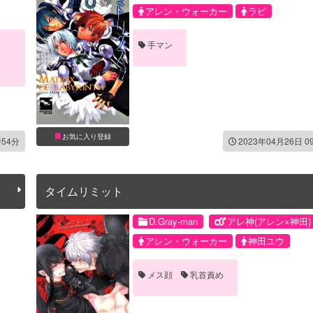
アレン・ウォーカー
ラビ
手マン
お気に入り登録
時54分
2023年04月26日 0
タイムリミット
D.Gray-man
アレ神(アレン×神田)
アレン・ウォーカー
神田ユウ
メス顔
乳首責め