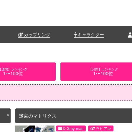
カップリング
キャラクター
【週間】ランキング
【月間】ランキング
1〜100位
1〜100位
迷宮のマトリクス
D.Gray-man
ラビアレ