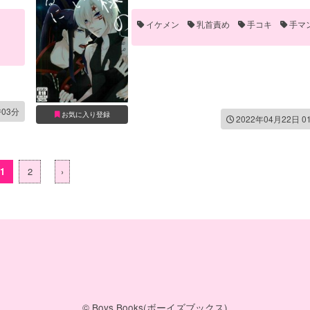
イケメン
乳首責め
手コキ
手マ
時03分
お気に入り登録
2022年04月22日 0
1
2
›
© Boys Books(ボーイズブックス)