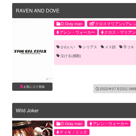
RAVEN AND DOVE
D.Gray-man
クロスマリアン×アレ
アレン・ウォーカー
クロス・マリアン
かわいい
シリアス
メス顔
手コキ
泣ける(感動)
お気に入り登録
2022年07月23日 06
Wild Joker
D.Gray-man
アレン・ウォーカー
ティキ・ミック