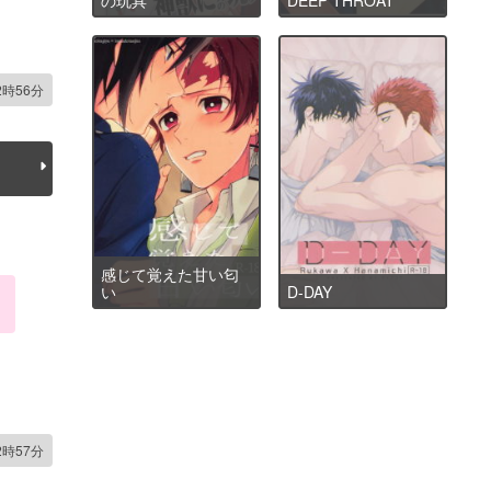
2時56分
感じて覚えた甘い匂
い
D-DAY
2時57分