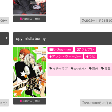
お気に入り登録
時00分
2022年11月24日 0
opyimistic bunny
D.Gray-man
ラビアレ
アレン・ウォーカー
ラビ
イチャラブ
かわいい
野外
青姦
お気に入り登録
時57分
2022年09月22日 0