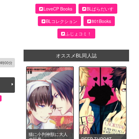
LoveCP Books
BLぱらだいす
BLコレクション
801Books
ふじょコミ！
オススメBL同人誌
9時00分
猫に小判神獣に大人
の玩具
DEEP THROAT