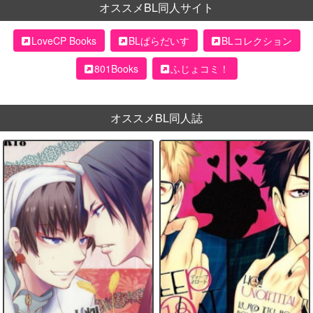
オススメBL同人サイト
LoveCP Books
BLぱらだいす
BLコレクション
801Books
ふじょコミ！
オススメBL同人誌