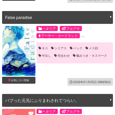
False paradise
ヘタリア
アルアサ
アーサー・カークランド
アルフレッド・F・ジョーンズ
キス
シリアス
バック
メス顔
中出し
兜合わせ
噛みつき・キスマーク
手コキ
手マン
眼鏡
お気に入り登録
2026年01月05日 08時58分
パブった元兄にふりまわされてつらい。
ヘタリア
アルアサ