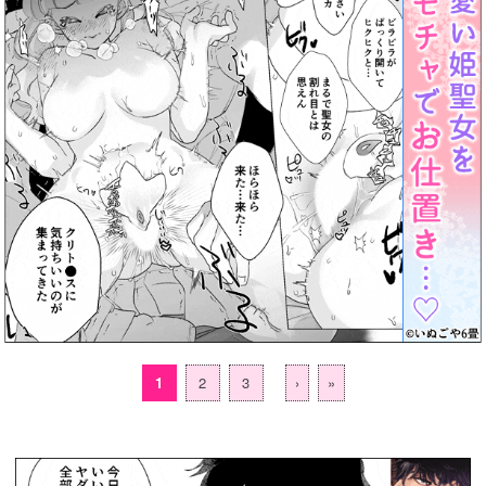
1
2
3
›
»