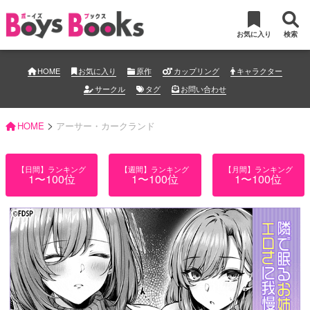
お気に入り
検索
HOME
お気に入り
原作
カップリング
キャラクター
サークル
タグ
お問い合わせ
>
HOME
アーサー・カークランド
【日間】ランキング
【週間】ランキング
【月間】ランキング
1〜100位
1〜100位
1〜100位