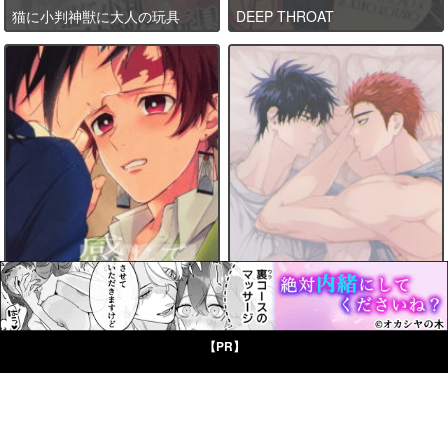
猫に小判神獣に大人の玩具
DEEP THROAT
感じて覚えた甘い匂い
D-DAY
【PR】