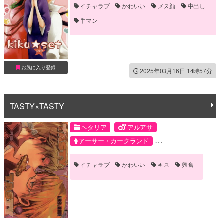
イチャラブ
かわいい
メス顔
中出し
手マン
お気に入り登録
2025年03月16日 14時57分
TASTY×TASTY
ヘタリア
アルアサ
アーサー・カークランド
アルフレッド・F・ジョーンズ
イチャラブ
かわいい
キス
興奮