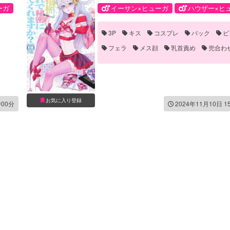
ーガ
イーサン×ヒューガ
ハウザー×ヒ
ー
イーサン・ウェーバー
3P
キス
コスプレ
バック
ビ
カール・フリードリヒ・ハウザー
フェラ
メス顔
乳首責め
兜合わ
ヒューガ・ライト
女装
手コキ
男の娘
盗撮
褐
誘い受け
騎乗位
お気に入り登録
時00分
2024年11月10日 1