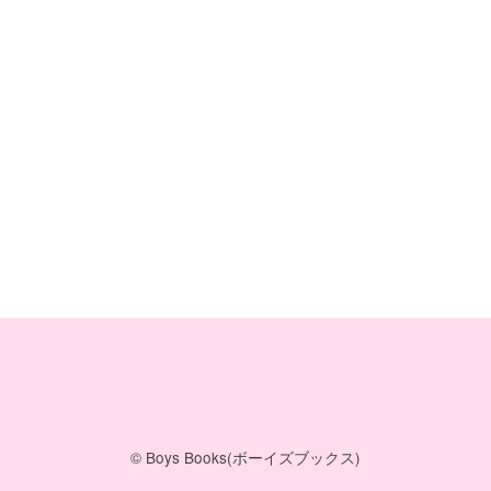
© Boys Books(ボーイズブックス)