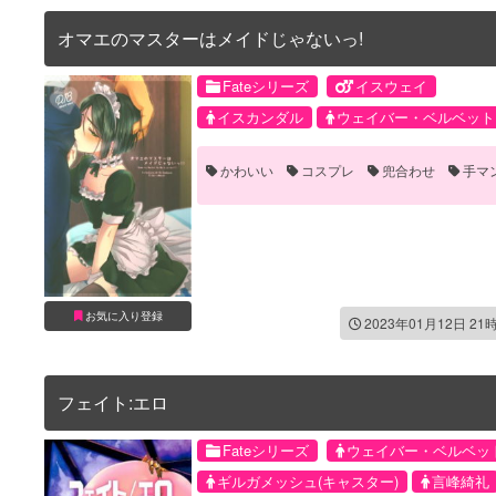
オマエのマスターはメイドじゃないっ!
Fateシリーズ
イスウェイ
イスカンダル
ウェイバー・ベルベット
かわいい
コスプレ
兜合わせ
手マ
お気に入り登録
2023年01月12日 21
フェイト:エロ
Fateシリーズ
ウェイバー・ベルベッ
ギルガメッシュ(キャスター)
言峰綺礼