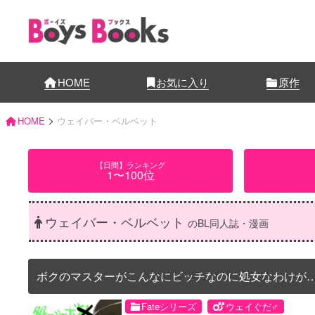
HOME
お気に入り
原作
>
HOME
ウェイバー・ベルベット
【日間】ランキング
1〜100位
ウェイバー・ベルベット
のBL同人誌・漫画
ボクのマスターがこんなにビッチなのに処女なわけが
い
Fateシリーズ
ウェイぐだ♂