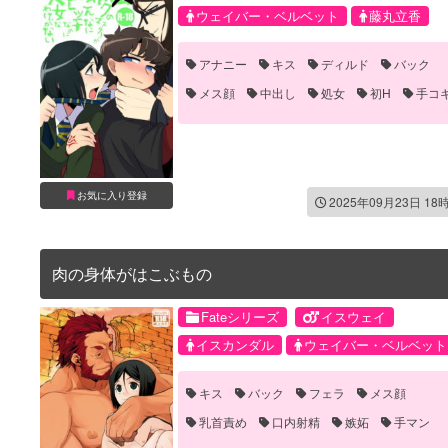
ウェイバー・ベルベット
藤丸立香
アナニー
キス
ディルド
バック
メス顔
中出し
処女
初H
手コ
手マン
眼鏡
童貞
お気に入り登録
2025年09月23日 18
肉の身体がはこぶもの
Fateシリーズ
イスウェイ
イスカンダル
ウェイバー・ベルベット
キス
バック
フェラ
メス顔
乳首責め
口内射精
嫉妬
手マン