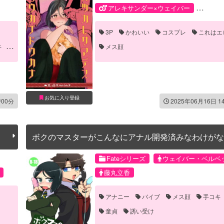
アレキサンダー×ウェイバー
子ギル×ウェイバー
アレキサンダ
3P
かわいい
コスプレ
これはエ
ウェイバー・ベルベット
子ギル
キ
メス顔
お気に入り登録
時00分
2025年06月16日 1
ボクのマスターがこんなにアナル開発済みなわけがな
Fateシリーズ
ウェイバー・ベルベ
藤丸立香
アナニー
バイブ
メス顔
手コキ
童貞
誘い受け