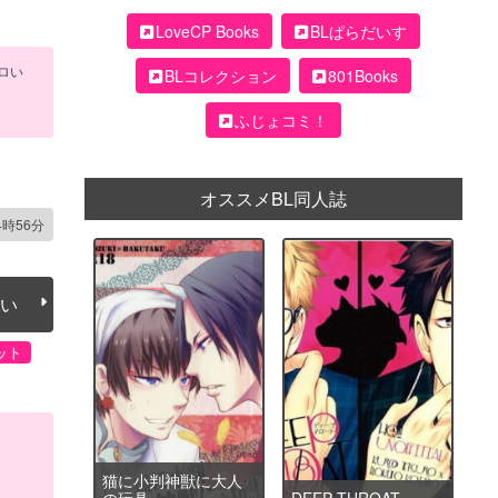
LoveCP Books
BLぱらだいす
ー
ロい
BLコレクション
801Books
ふじょコミ！
オススメBL同人誌
4時56分
い
ット
猫に小判神獣に大人
の玩具
DEEP THROAT