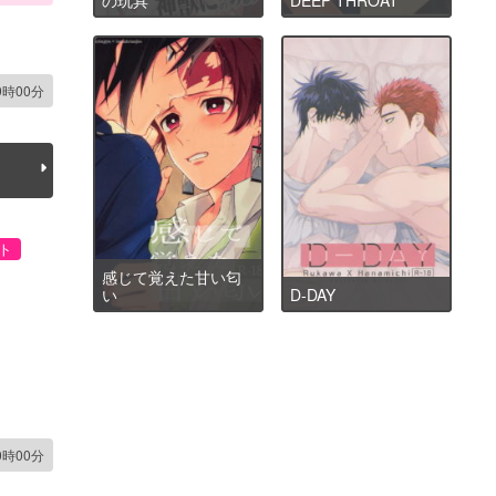
9時00分
ト
感じて覚えた甘い匂
い
D-DAY
0時00分