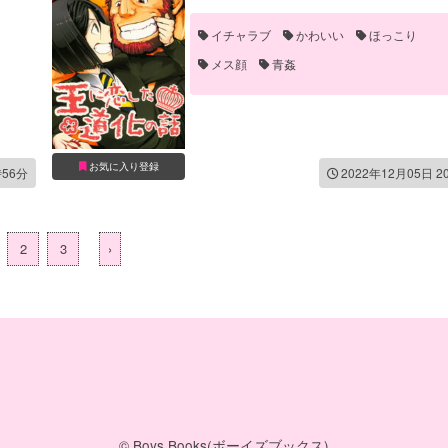
イチャラブ
かわいい
ほっこり
メス顔
青姦
お気に入り登録
時56分
2022年12月05日 2
2
3
›
© Boys Books(ボーイズブックス)