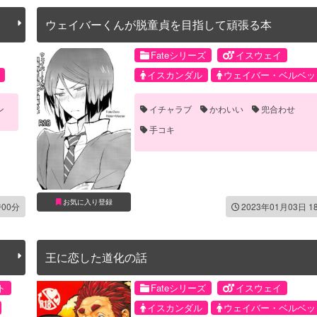
ウェイバーくんが脱童貞を目指して頑張る本
Fateシリーズ
イスウェイ
イスカンダル
ウェイバー・ベルベッ
ン
イチャラブ
かわいい
兜合わせ
手コキ
お気に入り登録
時00分
2023年01月03日 1
王に恋した道化の話
ト
Fateシリーズ
イスウェイ
イスカンダル
ウェイバー・ベルベッ