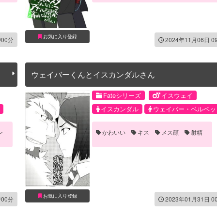
お気に入り登録
時00分
2024年11月06日 0
ウェイバーくんとイスカンダルさん
Fateシリーズ
イスウェイ
イスカンダル
ウェイバー・ベルベッ
ン
かわいい
キス
メス顔
射精
お気に入り登録
時00分
2023年01月31日 0