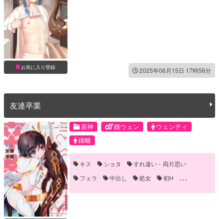
お気に入り登録
2025年06月15日 17時56分
友達卒業
原神
鍾ウェン
ウェンティ
鍾離
キス
ショタ
すれ違い・両片思い
フェラ
中出し
処女
初H
口内射精
対面座位
手マン
誘い受け