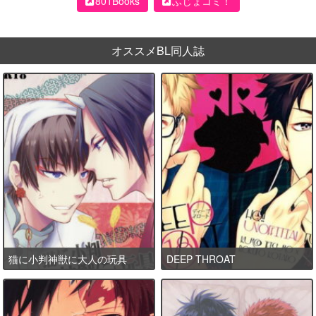
801Books
ふじょコミ！
オススメBL同人誌
猫に小判神獣に大人の玩具
DEEP THROAT