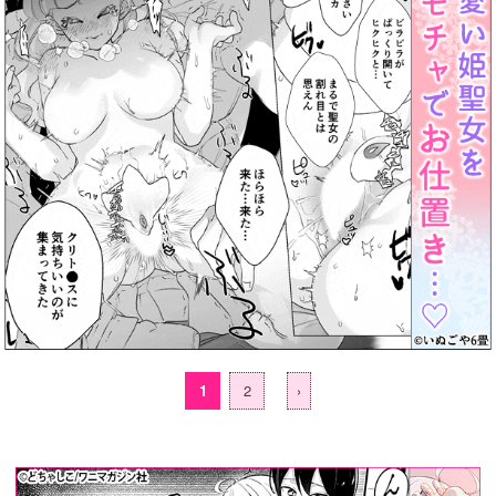
1
2
›