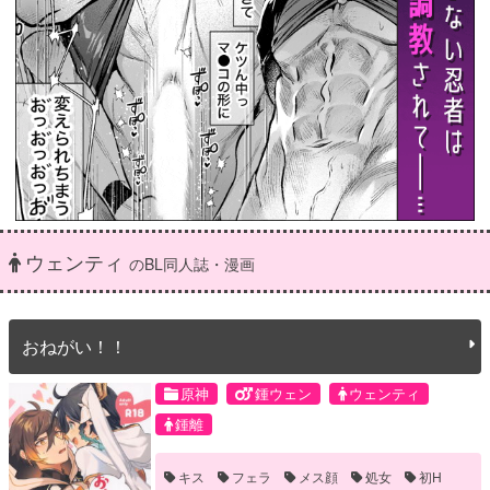
ウェンティ
のBL同人誌・漫画
おねがい！！
原神
鍾ウェン
ウェンティ
鍾離
キス
フェラ
メス顔
処女
初H