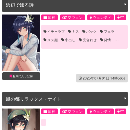
浜辺で綴る詩
原神
空ウェン
ウェンティ
空
イチャラブ
キス
バック
フェラ
メス顔
中出し
兜合わせ
発情
雌イキ
騎乗位
お気に入り登録
2025年07月01日 14時56分
風の都リラックス・ナイト
原神
空ウェン
ウェンティ
空