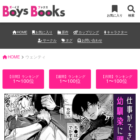
お気に入り
検索
HOME
お気に入り
原作
カップリング
キャラクター
サークル
タグ
お問い合わせ
>
HOME
ウェンティ
【日間】ランキング
【週間】ランキング
【月間】ランキング
1〜100位
1〜100位
1〜100位