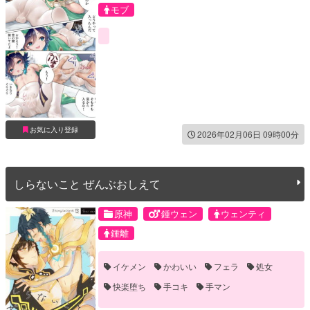
モブ
お気に入り登録
2026年02月06日 09時00分
しらないこと ぜんぶおしえて
原神
鍾ウェン
ウェンティ
鍾離
イケメン
かわいい
フェラ
処女
快楽堕ち
手コキ
手マン