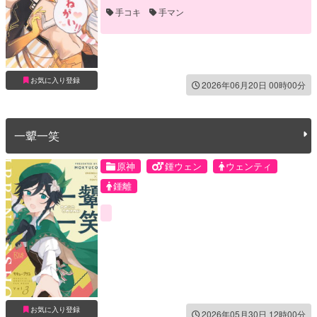
手コキ
手マン
お気に入り登録
2026年06月20日 00時00分
一顰一笑
原神
鍾ウェン
ウェンティ
鍾離
お気に入り登録
2026年05月30日 12時00分