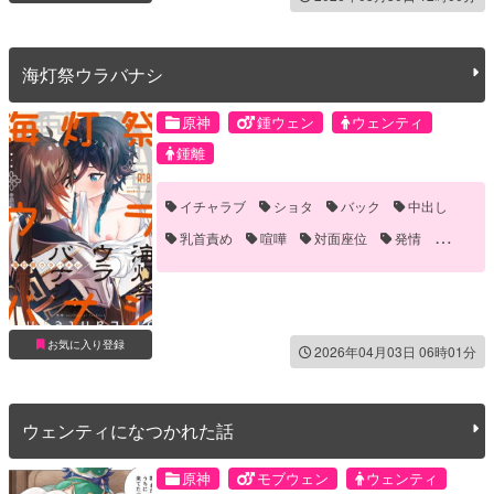
海灯祭ウラバナシ
原神
鍾ウェン
ウェンティ
鍾離
イチャラブ
ショタ
バック
中出し
乳首責め
喧嘩
対面座位
発情
騎乗位
お気に入り登録
2026年04月03日 06時01分
ウェンティになつかれた話
原神
モブウェン
ウェンティ