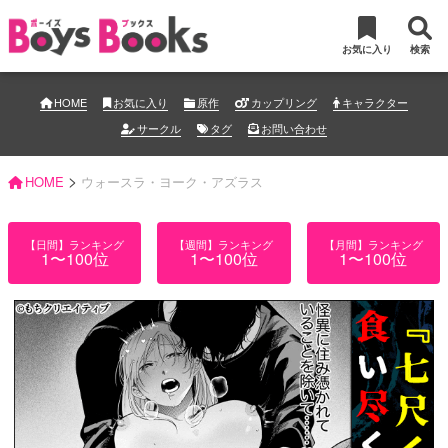
お気に入り
検索
HOME
お気に入り
原作
カップリング
キャラクター
サークル
タグ
お問い合わせ
>
HOME
ウォースラ・ヨーク・アズラス
【日間】ランキング
【週間】ランキング
【月間】ランキング
1〜100位
1〜100位
1〜100位