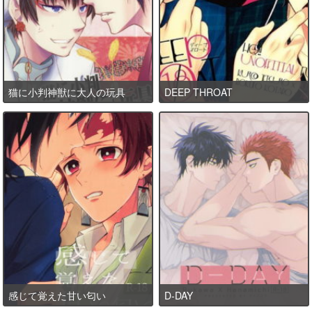
猫に小判神獣に大人の玩具
DEEP THROAT
感じて覚えた甘い匂い
D-DAY