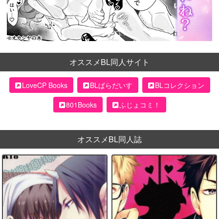
オススメBL同人サイト
LoveCP Books
BLぱらだいす
BLコレクション
801Books
ふじょコミ！
オススメBL同人誌