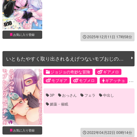
お気に入り登録
2025年12月11日 17時58分
いともたやすく取り出されるえげつないモブおじの絶
倫チンポ
ジョジョの奇妙な冒険
ギアメロ
モブギア
モブメロ
ギアッチョ
メローネ
モブ
3P
おっさん
フェラ
中出し
媚薬・催眠
お気に入り登録
2022年04月22日 00時14分