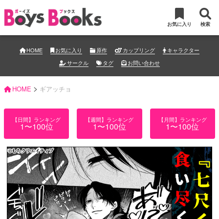
お気に入り
検索
HOME
お気に入り
原作
カップリング
キャラクター
サークル
タグ
お問い合わせ
>
HOME
ギアッチョ
【日間】ランキング
【週間】ランキング
【月間】ランキング
1〜100位
1〜100位
1〜100位