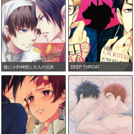
猫に小判神獣に大人の玩具
DEEP THROAT