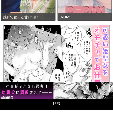
感じて覚えた甘い匂い
D-DAY
【PR】