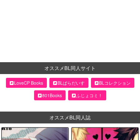
オススメBL同人サイト
LoveCP Books
BLぱらだいす
BLコレクション
801Books
ふじょコミ！
オススメBL同人誌