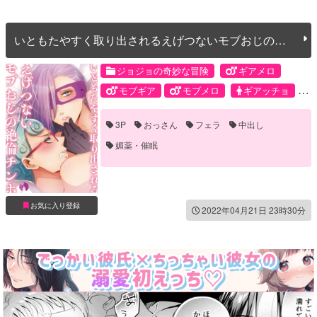
いともたやすく取り出されるえげつないモブおじの絶
倫チンポ
ジョジョの奇妙な冒険
ギアメロ
モブギア
モブメロ
ギアッチョ
メローネ
モブ
3P
おっさん
フェラ
中出し
媚薬・催眠
お気に入り登録
2022年04月21日 23時30分