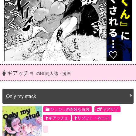
ギアッチョ
のBL同人誌・漫画
Only my stack
ジョジョの奇妙な冒険
ギアリゾ
ギアッチョ
リゾット・ネエロ