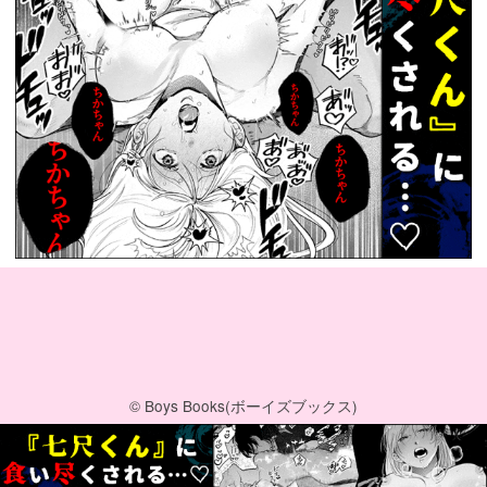
© Boys Books(ボーイズブックス)