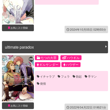
お気に入り登録
2024年10月05日 02時55分
ultimate paradox
七つの大罪
ハウギル
ギルサンダー
ハウザー
イチャラブ
フェラ
勃起
手マン
発情
お気に入り登録
2022年04月22日 01時21分