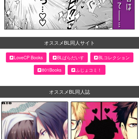
オススメBL同人サイト
LoveCP Books
BLぱらだいす
BLコレクション
801Books
ふじょコミ！
オススメBL同人誌