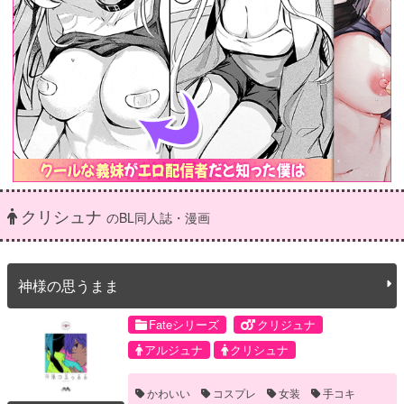
クリシュナ
のBL同人誌・漫画
神様の思うまま
Fateシリーズ
クリジュナ
アルジュナ
クリシュナ
かわいい
コスプレ
女装
手コキ