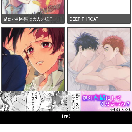
猫に小判神獣に大人の玩具
DEEP THROAT
感じて覚えた甘い匂い
D-DAY
【PR】