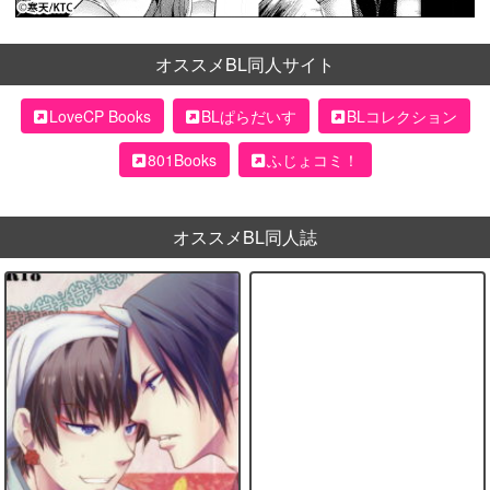
オススメBL同人サイト
LoveCP Books
BLぱらだいす
BLコレクション
801Books
ふじょコミ！
オススメBL同人誌