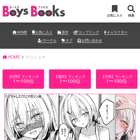
お気に入り
検索
HOME
お気に入り
原作
カップリング
キャラクター
サークル
タグ
お問い合わせ
>
HOME
クリシュナ
【日間】ランキング
【週間】ランキング
【月間】ランキング
1〜100位
1〜100位
1〜100位