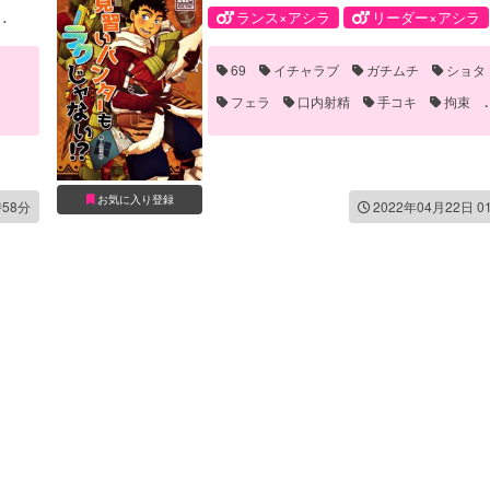
ランス×アシラ
リーダー×アシラ
触手×クロオビ
アシラ
ガンナ
69
イチャラブ
ガチムチ
ショタ
クロオビ
ランス
リーダー
フェラ
口内射精
手コキ
拘束
触手
お気に入り登録
時58分
2022年04月22日 0