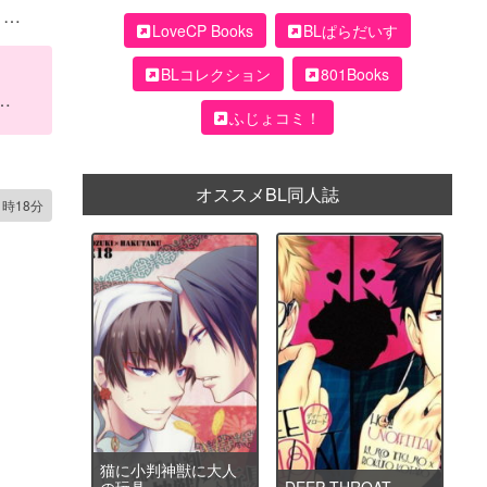
LoveCP Books
BLぱらだいす
ー
BLコレクション
801Books
ふじょコミ！
オススメBL同人誌
1時18分
猫に小判神獣に大人
の玩具
DEEP THROAT