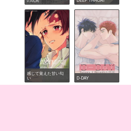
感じて覚えた甘い匂
い
D-DAY