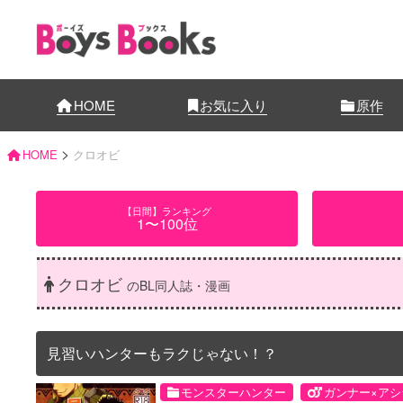
HOME
お気に入り
原作
>
HOME
クロオビ
【日間】ランキング
1〜100位
クロオビ
のBL同人誌・漫画
見習いハンターもラクじゃない！？
モンスターハンター
ガンナー×アシ