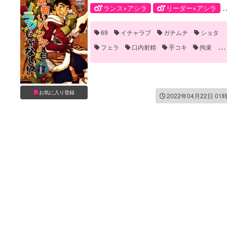
ランス×アシラ
リーダー×アシラ
触手×クロオビ
アシラ
ガンナー
69
イチャラブ
ガチムチ
ショタ
クロオビ
ランス
リーダー
フェラ
口内射精
手コキ
拘束
触手
お気に入り登録
2022年04月22日 01