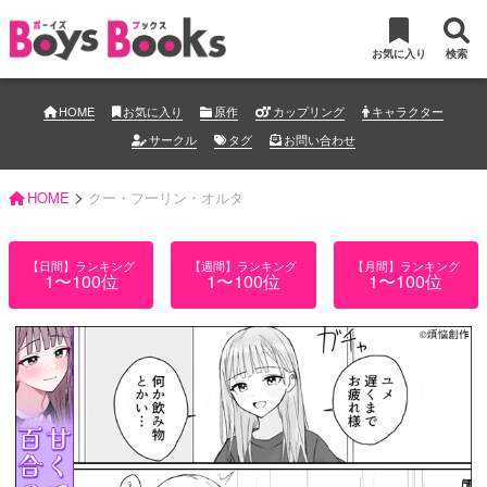
お気に入り
検索
HOME
お気に入り
原作
カップリング
キャラクター
サークル
タグ
お問い合わせ
>
HOME
クー・フーリン・オルタ
【日間】ランキング
【週間】ランキング
【月間】ランキング
1〜100位
1〜100位
1〜100位