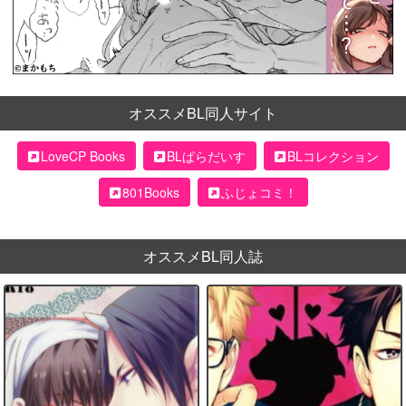
オススメBL同人サイト
LoveCP Books
BLぱらだいす
BLコレクション
801Books
ふじょコミ！
オススメBL同人誌