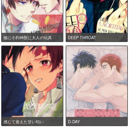
猫に小判神獣に大人の玩具
DEEP THROAT
感じて覚えた甘い匂い
D-DAY