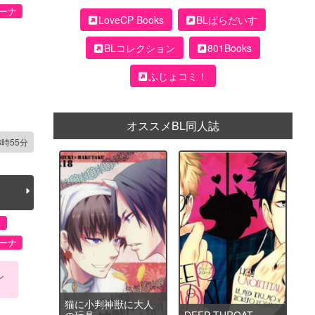
ーナ
LoveCP Books
BLぱらだいす
BLコレクション
801Books
ふじょコミ！
オススメBL同人誌
3時55分
ス
ーナ
ン
猫に小判神獣に大人
の玩具
DEEP THROAT