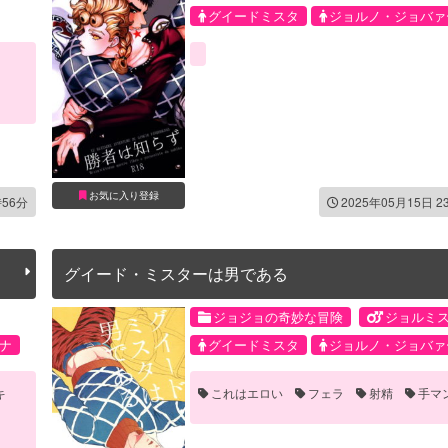
グイードミスタ
ジョルノ・ジョバァ
お気に入り登録
時56分
2025年05月15日 2
グイード・ミスターは男である
ジョジョの奇妙な冒険
ジョルミ
ナ
グイードミスタ
ジョルノ・ジョバァ
キ
これはエロい
フェラ
射精
手マ