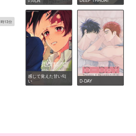
1時13分
感じて覚えた甘い匂
い
D-DAY