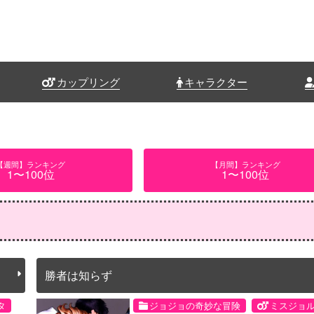
カップリング
キャラクター
【週間】ランキング
【月間】ランキング
1〜100位
1〜100位
勝者は知らず
タ
ジョジョの奇妙な冒険
ミスジョ