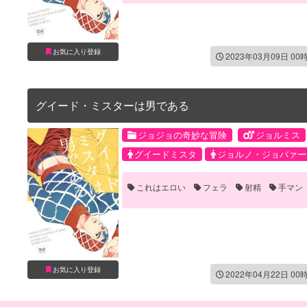
お気に入り登録
2023年03月09日 00
グイード・ミスターは男である
ジョジョの奇妙な冒険
ジョルミス
グイードミスタ
ジョルノ・ジョバァー
これはエロい
フェラ
射精
手マン
お気に入り登録
2022年04月22日 00