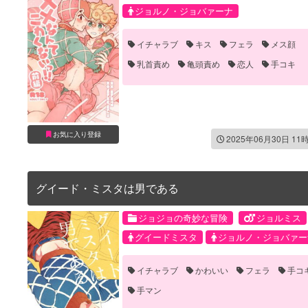
ジョルノ・ジョバァーナ
イチャラブ
キス
フェラ
メス顔
乳首責め
亀頭責め
恋人
手コキ
お気に入り登録
2025年06月30日 11
グイード・ミスタは男である
ジョジョの奇妙な冒険
ジョルミス
グイードミスタ
ジョルノ・ジョバァー
イチャラブ
かわいい
フェラ
手コ
手マン