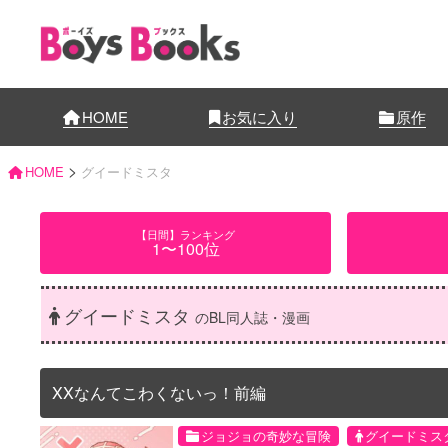
HOME
お気に入り
原作
>
HOME
グイードミスタ
【日間】ランキング
1〜100位
グイードミスタ
のBL同人誌・漫画
XXなんてこわくないっ！前編
ジョジョの奇妙な冒険
グイードミス