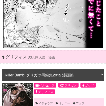
グリフィス
のBL同人誌・漫画
Killer Bambi グリガツ再録集2012 漫画編
ベルセルク
グリガツ
ガッツ
グリフィス
イチャラブ
オナニー
フェラ