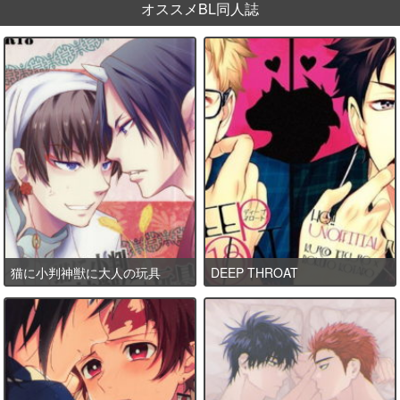
オススメBL同人誌
猫に小判神獣に大人の玩具
DEEP THROAT