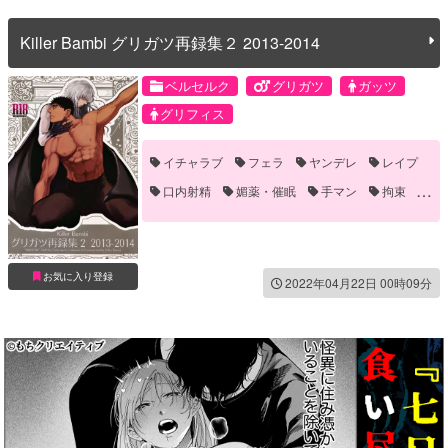
Killer Bambi グリガツ再録集２ 2013-2014
ベルセルク
グリガツ
ガッツ
グリフィス
イチャラブ
フェラ
ヤンデレ
レイプ
口内射精
媚薬・催眠
手マン
拘束
触手
雌イキ
お気に入り登録
2022年04月22日 00時09分