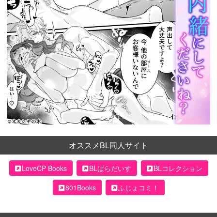
オススメBL同人サイト
LoveCP Books
BLぱらだいす
BLコレクション
801Books
ふじょコミ！