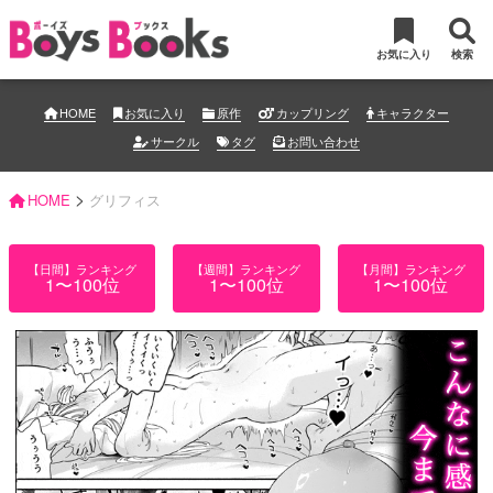
お気に入り
検索
HOME
お気に入り
原作
カップリング
キャラクター
サークル
タグ
お問い合わせ
>
HOME
グリフィス
【日間】ランキング
【週間】ランキング
【月間】ランキング
1〜100位
1〜100位
1〜100位