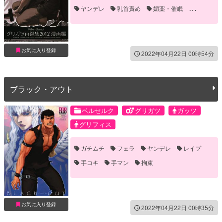
ヤンデレ
乳首責め
媚薬・催眠
手コキ
手マン
拘束
現パロ
お気に入り登録
2022年04月22日 00時54分
ブラック・アウト
ベルセルク
グリガツ
ガッツ
グリフィス
ガチムチ
フェラ
ヤンデレ
レイプ
手コキ
手マン
拘束
お気に入り登録
2022年04月22日 00時35分