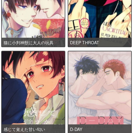
猫に小判神獣に大人の玩具
DEEP THROAT
感じて覚えた甘い匂い
D-DAY