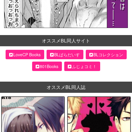
オススメBL同人サイト
LoveCP Books
BLぱらだいす
BLコレクション
801Books
ふじょコミ！
オススメBL同人誌