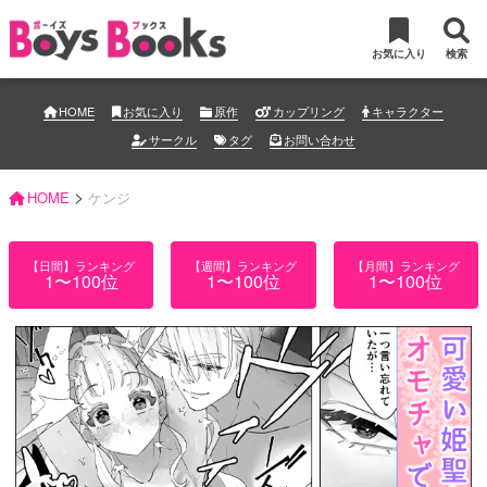
お気に入り
検索
HOME
お気に入り
原作
カップリング
キャラクター
サークル
タグ
お問い合わせ
>
HOME
ケンジ
【日間】ランキング
【週間】ランキング
【月間】ランキング
1〜100位
1〜100位
1〜100位