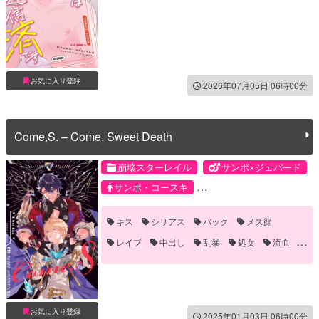
お気に入り登録
2026年07月05日 06時00分
Come,S. – Come, Sweet Death
崩壊スターレイル
サンポ×ジェパード
サンポ・コースキ
ジェパード・ランドゥー
キス
シリアス
バック
メス顔
レイプ
中出し
乱暴
処女
流血
野外
雌イキ
青姦
お気に入り登録
2025年01月03日 06時00分