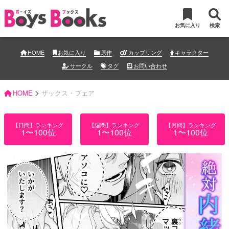
お気に入り
検索
HOME
お気に入り
原作
カップリング
キャラクター
サークル
タグ
お問い合わせ
>
HOME
ザックス・フェア
【日間】ランキング
【週間】ランキング
【月間】ランキング
1〜100位
1〜100位
1〜100位