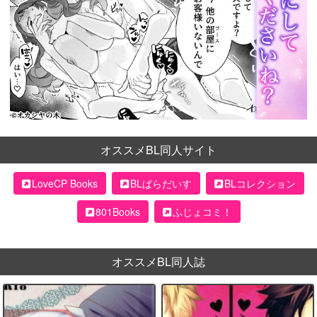
オススメBL同人サイト
LoveCP Books
BLぱらだいす
BLコレクション
801Books
ふじょコミ！
オススメBL同人誌