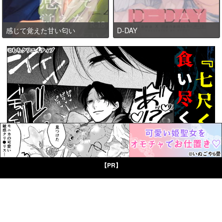
感じて覚えた甘い匂い
D-DAY
【PR】