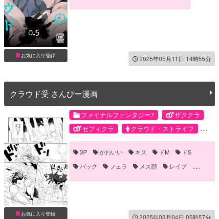
お気に入り登録
2025年05月11日 14時55分
クラウド受 さんぴー漫画
ファイナルファンタジー7
ザククラ
セフィクラ
クラウド・ストライフ
ザックス・フェア
セフィロス
3P
かわいい
キス
ドM
ドS
バック
フェラ
メス顔
レイプ
中出し
乱暴
口内射精
媚薬・催眠
対面座位
手コキ
手マン
拘束
発情
首絞め
騎乗位
お気に入り登録
2025年03月04日 05時57分