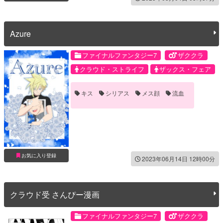
Azure
ファイナルファンタジー7
ザククラ
クラウド・ストライフ
ザックス・フェア
キス
シリアス
メス顔
流血
お気に入り登録
2023年06月14日 12時00分
クラウド受 さんぴー漫画
ファイナルファンタジー7
ザククラ