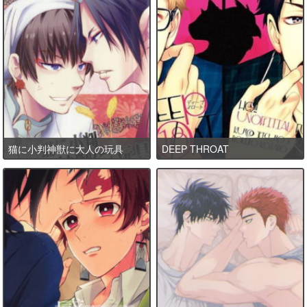
猫に小判神獣に大人の玩具
DEEP THROAT