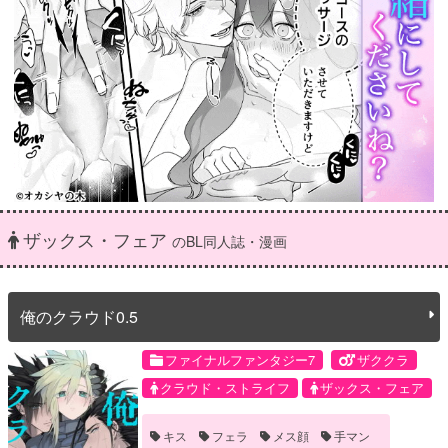
ザックス・フェア
のBL同人誌・漫画
俺のクラウド0.5
ファイナルファンタジー7
ザククラ
クラウド・ストライフ
ザックス・フェア
キス
フェラ
メス顔
手マン