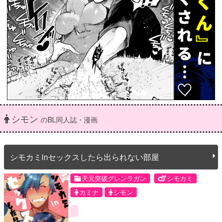
シモン
のBL同人誌・漫画
シモカミinセックスしたら出られない部屋
天元突破グレンラガン
シモカミ
カミナ
シモン