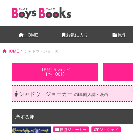
HOME
お気に入り
原作
>
HOME
シャドウ・ジョーカー
【日間】ランキング
1〜100位
シャドウ・ジョーカー
のBL同人誌・漫画
恋する卵
怪盗ジョーカー
ジョシャド