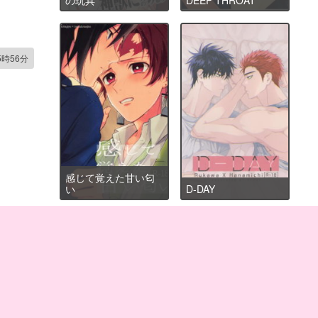
5時56分
感じて覚えた甘い匂
い
D-DAY