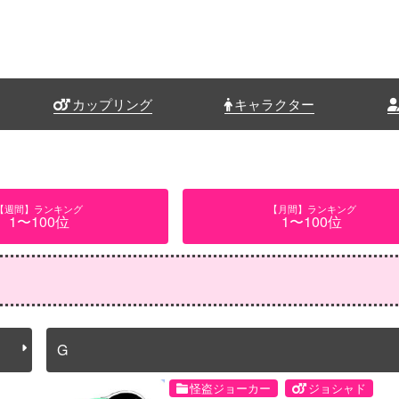
カップリング
キャラクター
【週間】ランキング
【月間】ランキング
1〜100位
1〜100位
G
怪盗ジョーカー
ジョシャド