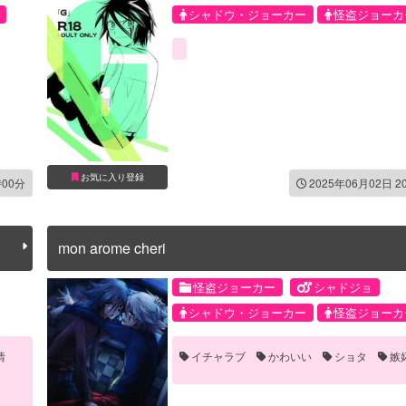
シャドウ・ジョーカー
怪盗ジョーカ
お気に入り登録
時00分
2025年06月02日 2
mon arome cheri
怪盗ジョーカー
シャドジョ
シャドウ・ジョーカー
怪盗ジョーカ
情
イチャラブ
かわいい
ショタ
嫉