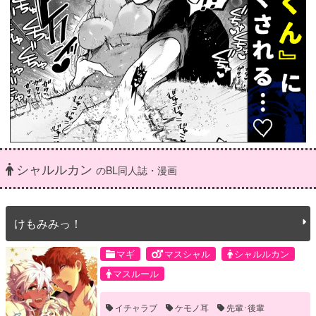
シャルルカン
のBL同人誌・漫画
けもみみっ！
マギ
マスシャル
シャルルカン
マスルール
イチャラブ
ケモノ耳
先輩･後輩