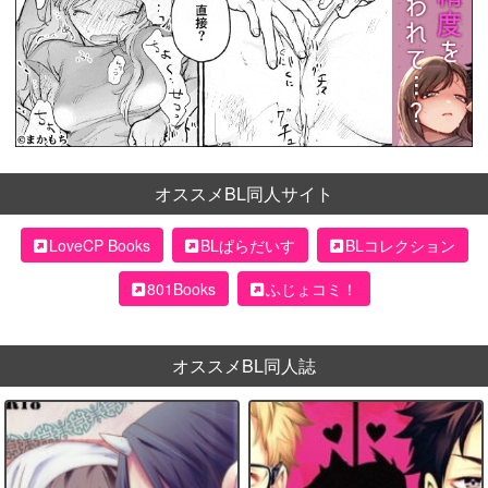
オススメBL同人サイト
LoveCP Books
BLぱらだいす
BLコレクション
801Books
ふじょコミ！
オススメBL同人誌