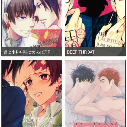
猫に小判神獣に大人の玩具
DEEP THROAT