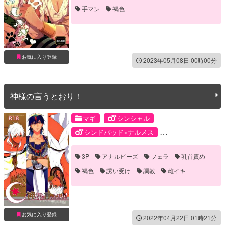
手マン
褐色
お気に入り登録
2023年05月08日 00時00分
神様の言うとおり！
マギ
シンシャル
シンドバッド×ナルメス
ナルメス×シャルルカン
シャルルカン
3P
アナルビーズ
フェラ
乳首責め
シンドバッド
ナルメス・ティティ
褐色
誘い受け
調教
雌イキ
お気に入り登録
2022年04月22日 01時21分