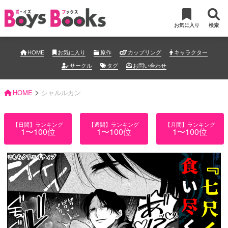
お気に入り
検索
HOME
お気に入り
原作
カップリング
キャラクター
サークル
タグ
お問い合わせ
>
HOME
シャルルカン
【日間】ランキング
【週間】ランキング
【月間】ランキング
1〜100位
1〜100位
1〜100位