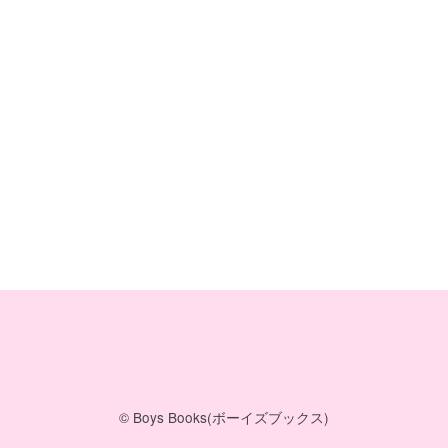
© Boys Books(ボーイズブックス)