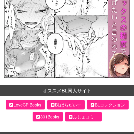
オススメBL同人サイト
LoveCP Books
BLぱらだいす
BLコレクション
801Books
ふじょコミ！