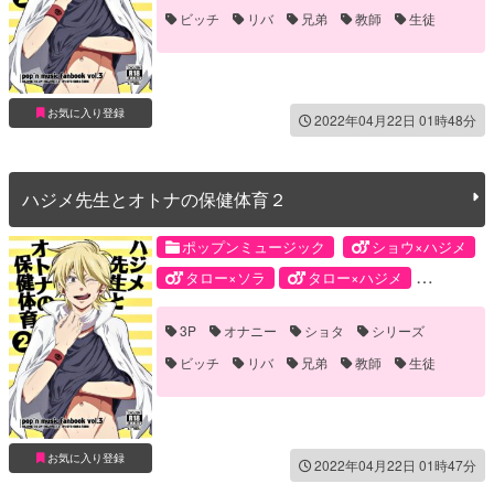
ビッチ
リバ
兄弟
教師
生徒
お気に入り登録
2022年04月22日 01時48分
ハジメ先生とオトナの保健体育２
ポップンミュージック
ショウ×ハジメ
タロー×ソラ
タロー×ハジメ
ハジメ×ハジメ
ショウ
ソラ
3P
オナニー
ショタ
シリーズ
タロー
ハジメ
ビッチ
リバ
兄弟
教師
生徒
お気に入り登録
2022年04月22日 01時47分