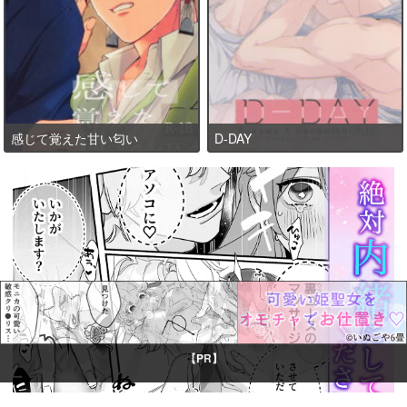
感じて覚えた甘い匂い
D-DAY
【PR】