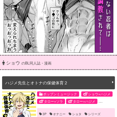
ショウ
のBL同人誌・漫画
ハジメ先生とオトナの保健体育２
ポップンミュージック
ショウ×ハジメ
タロー×ソラ
タロー×ハジメ
ハジメ×ハジメ
ショウ
ソラ
3P
オナニー
ショタ
シリーズ
タロー
ハジメ