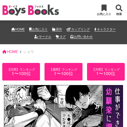
お気に入り
検索
HOME
お気に入り
原作
カップリング
キャラクター
サークル
タグ
お問い合わせ
>
HOME
ショウ
【日間】ランキング
【週間】ランキング
【月間】ランキング
1〜100位
1〜100位
1〜100位