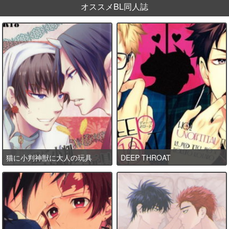
オススメBL同人誌
猫に小判神獣に大人の玩具
DEEP THROAT