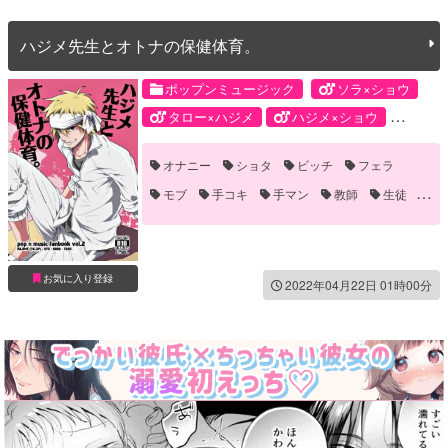
ハジメ先生とオトナの保健体育。
ポップンミュージック
ソラ×ショウ
タロー×ハジメ
ハジメ×ショウ
モブ×ハジメ
ショウ
ソラ
オナニー
ショタ
ビッチ
フェラ
タロー
ハジメ
モブ
モブ
手コキ
手マン
教師
生徒
誘い受け
お気に入り登録
2022年04月22日 01時00分