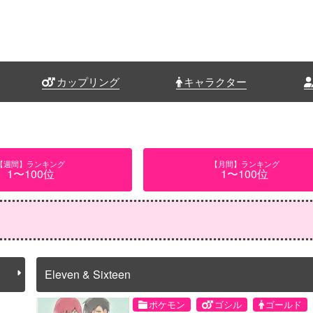
カップリング
キャラクター
【週間】ランキング
【月間】ランキング
1〜100位
1〜100位
Eleven & Sixteen
ポケモン
ゴシル
ゴールド