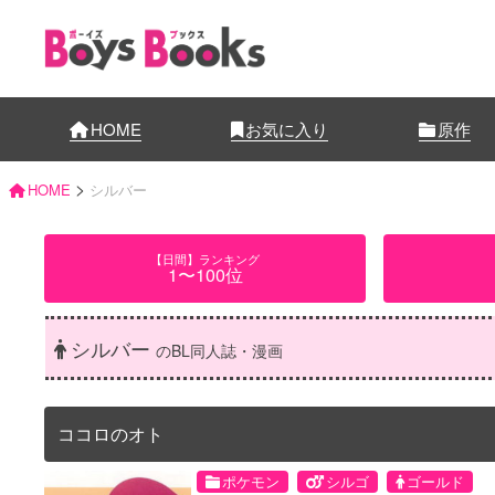
HOME
お気に入り
原作
>
HOME
シルバー
【日間】ランキング
1〜100位
シルバー
のBL同人誌・漫画
ココロのオト
ポケモン
シルゴ
ゴールド