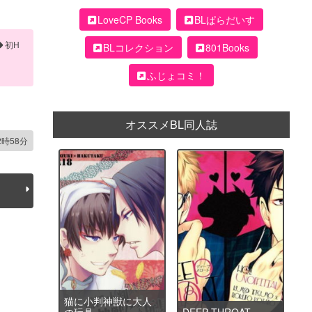
LoveCP Books
BLぱらだいす
初H
BLコレクション
801Books
ふじょコミ！
オススメBL同人誌
2時58分
猫に小判神獣に大人
の玩具
DEEP THROAT