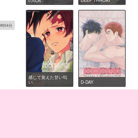
0時54分
感じて覚えた甘い匂
い
D-DAY