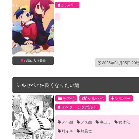
シルバー
お気に入り登録
2026年01月05日 20
シルセベ♀仲良くなりたい編
その他
シルセベ
シルバー
セベク・ジグボルト
アヘ顔
メス顔
中出し
女体化
雌イキ
騎乗位