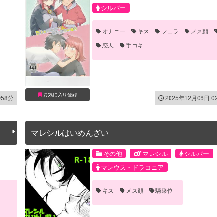
シルバー
オナニー
キス
フェラ
メス顔
恋人
手コキ
お気に入り登録
時58分
2025年12月06日 0
マレシルはいめんざい
その他
マレシル
シルバー
マレウス・ドラコニア
キス
メス顔
騎乗位