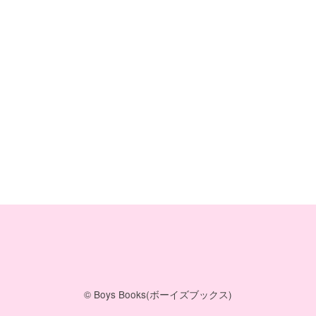
© Boys Books(ボーイズブックス)