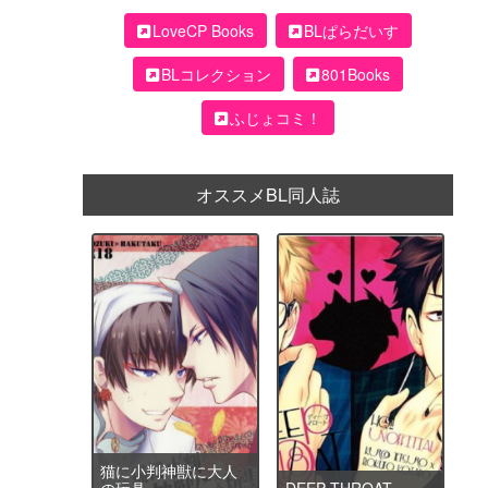
LoveCP Books
BLぱらだいす
BLコレクション
801Books
ふじょコミ！
オススメBL同人誌
猫に小判神獣に大人
の玩具
DEEP THROAT