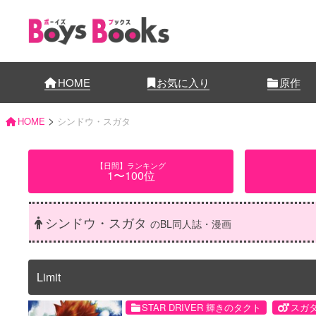
HOME
お気に入り
原作
>
HOME
シンドウ・スガタ
【日間】ランキング
1〜100位
シンドウ・スガタ
のBL同人誌・漫画
Limit
STAR DRIVER 輝きのタクト
スガ