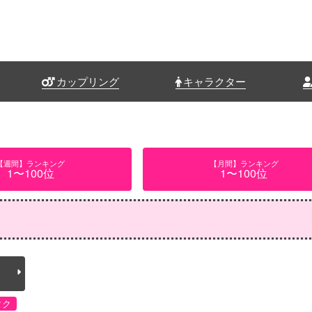
カップリング
キャラクター
【週間】ランキング
【月間】ランキング
1〜100位
1〜100位
タク