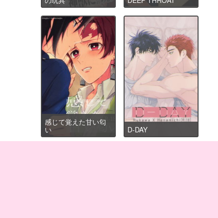
感じて覚えた甘い匂
い
D-DAY