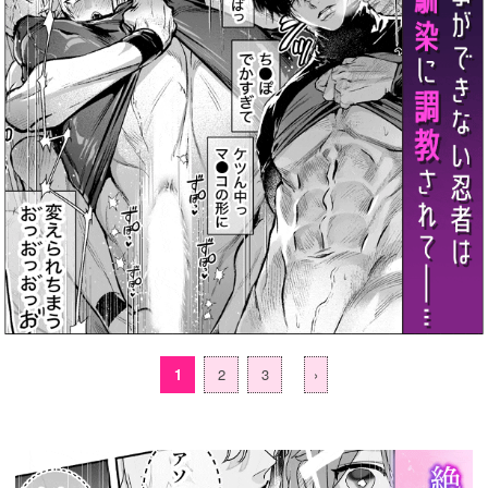
1
2
3
›