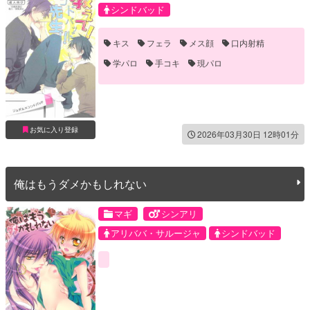
シンドバッド
キス
フェラ
メス顔
口内射精
学パロ
手コキ
現パロ
お気に入り登録
2026年03月30日 12時01分
俺はもうダメかもしれない
マギ
シンアリ
アリババ・サルージャ
シンドバッド