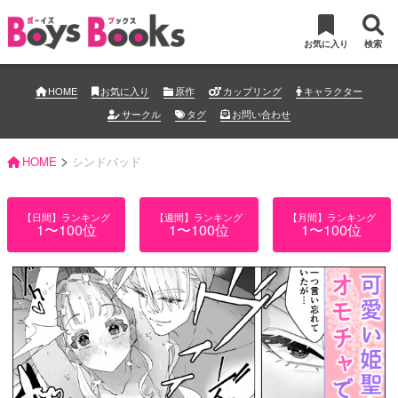
お気に入り
検索
HOME
お気に入り
原作
カップリング
キャラクター
サークル
タグ
お問い合わせ
>
HOME
シンドバッド
【日間】ランキング
【週間】ランキング
【月間】ランキング
1〜100位
1〜100位
1〜100位