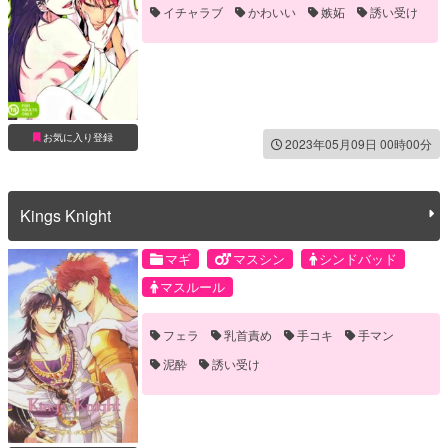
イチャラブ
かわいい
嫉妬
誘い受け
お気に入り登録
2023年05月09日 00時00分
Kings Knight
マギ
マスシン
シンドバッド
マスルール
フェラ
乳首責め
手コキ
手マン
泥酔
誘い受け