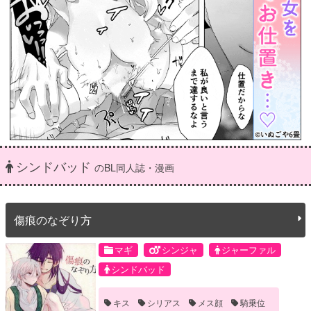
シンドバッド
のBL同人誌・漫画
傷痕のなぞり方
マギ
シンジャ
ジャーファル
シンドバッド
キス
シリアス
メス顔
騎乗位