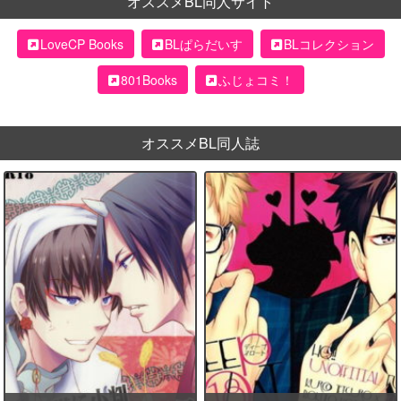
オススメBL同人サイト
LoveCP Books
BLぱらだいす
BLコレクション
801Books
ふじょコミ！
オススメBL同人誌