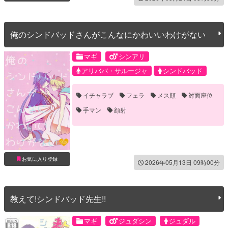
俺のシンドバッドさんがこんなにかわいいわけがない
マギ
シンアリ
アリババ・サルージャ
シンドバッド
イチャラブ
フェラ
メス顔
対面座位
手マン
顔射
お気に入り登録
2026年05月13日 09時00分
教えて!シンドバッド先生!!
マギ
ジュダシン
ジュダル