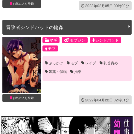
お気に入り登録
2023年02月05日 00時00分
冒険者シンドバッドの輪姦
マギ
モブジン
シンドバッド
モブ
ぶっかけ
モブ
レイプ
乳首責め
媚薬・催眠
拘束
お気に入り登録
2022年04月22日 02時01分