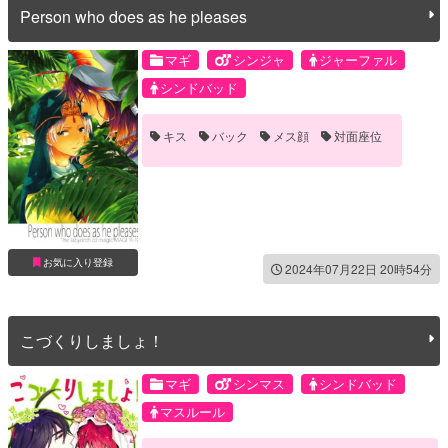
Person who does as he pleases
マギ
シンジャ
ジャーファル
シンドバッド
キス
バック
メス顔
対面座位
お気に入り登録
2024年07月22日 20時54分
こづくりしましょ！
マギ
シンマス
シンドバッド
マスルール