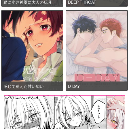
猫に小判神獣に大人の玩具
DEEP THROAT
感じて覚えた甘い匂い
D-DAY