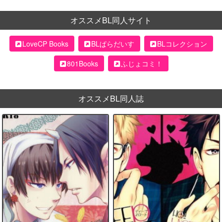
オススメBL同人サイト
LoveCP Books
BLぱらだいす
BLコレクション
801Books
ふじょコミ！
オススメBL同人誌