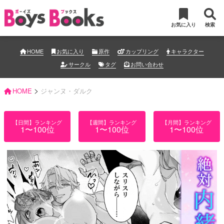
お気に入り
検索
HOME
お気に入り
原作
カップリング
キャラクター
サークル
タグ
お問い合わせ
>
HOME
ジャンヌ・ダルク
【日間】ランキング
【週間】ランキング
【月間】ランキング
1〜100位
1〜100位
1〜100位