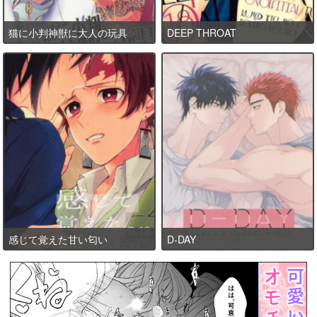
猫に小判神獣に大人の玩具
DEEP THROAT
感じて覚えた甘い匂い
D-DAY