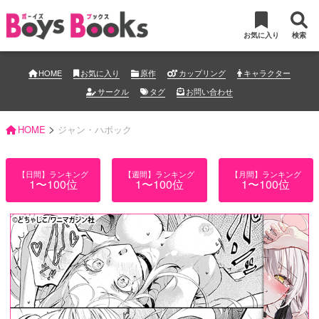
お気に入り
検索
HOME
お気に入り
原作
カップリング
キャラクター
サークル
タグ
お問い合わせ
>
HOME
ジャン・ハボック
【日間】ランキング
【週間】ランキング
【月間】ランキング
1〜100位
1〜100位
1〜100位