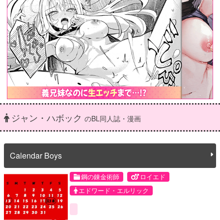
ジャン・ハボック
のBL同人誌・漫画
Calendar Boys
鋼の錬金術師
ロイエド
エドワード・エルリック
ジャン・ハボック
ロイ・マスタング