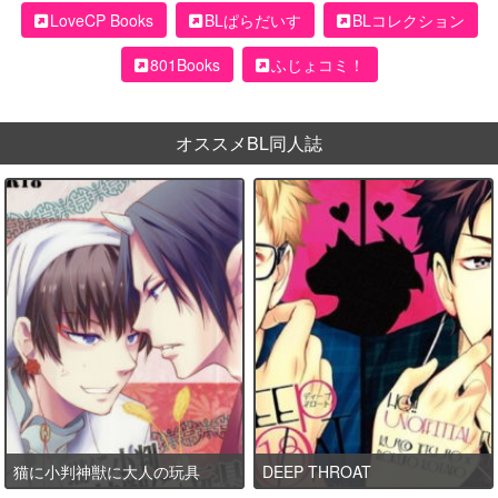
LoveCP Books
BLぱらだいす
BLコレクション
801Books
ふじょコミ！
オススメBL同人誌
猫に小判神獣に大人の玩具
DEEP THROAT